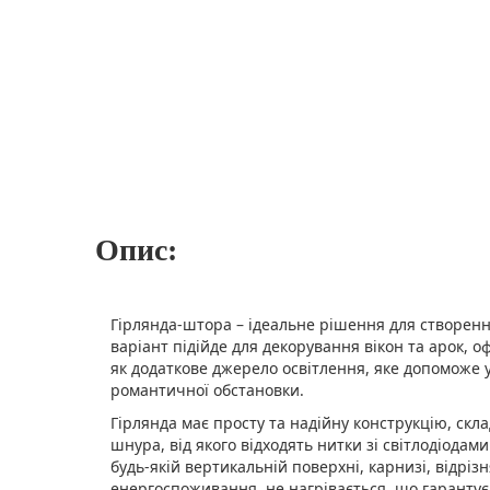
Опис:
Гірлянда-штора – ідеальне рішення для створенн
варіант підійде для декорування вікон та арок, 
як додаткове джерело освітлення, яке допоможе 
романтичної обстановки.
Гірлянда має просту та надійну конструкцію, скл
шнура, від якого відходять нитки зі світлодіодами
будь-якій вертикальній поверхні, карнизі, відріз
енергоспоживання, не нагрівається, що гарантує 