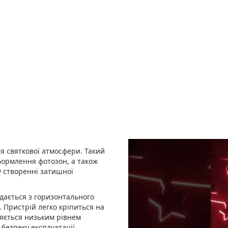
я святкової атмосфери. Такий
оформлення фотозон, а також
у створенні затишної
адається з горизонтального
. Пристрій легко кріпиться на
няється низьким рівнем
безпеку експлуатації.