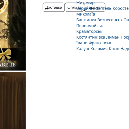
Житомир
Доставка
Оплата
Гарантія
Бердичів
Звягель
Коросте
Миколаїв
Баштанка
Вознесенськ
Оч
Первомайськ
Краматорськ
Костянтинівка
Лиман
Пок
Івано-Франківськ
Калуш
Коломия
Косів
Над