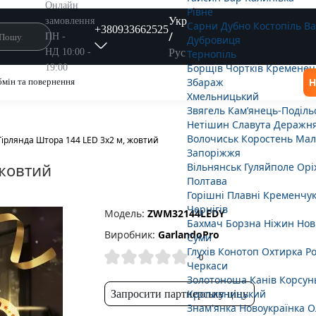
Онлайн
Рівне
Укр
замовлення
Сарни
Дубно
Костопіль
В
+380933662525
/
ПН -
Дубровиця
Рус
НД 10:00 -
Тернопіль
Борщів
Чортків
Кременец
19:00
Збараж
мін та повернення
Н
Хмельницький
Звягель
Кам’янець-Поділь
Нетішин
Славута
Деражн
Волочиськ
Коростень
Мал
Гірлянда Штора 144 LED 3х2 м, жовтий
Запоріжжя
 жовтий
Вільнянськ
Гуляйполе
Орі
Полтава
Горішні Плавні
Кременчу
Чернігів
Модель:
ZWM32144LEDY
Бахмач
Борзна
Ніжин
Нов
Виробник:
GarlandoPro
Суми
Глухів
Конотоп
Охтирка
Р
0
Черкаси
Золотоноша
Канів
Корсун
Кропивницький
Запросити партнерську ціну
Знам'янка
Новоукраїнка
О