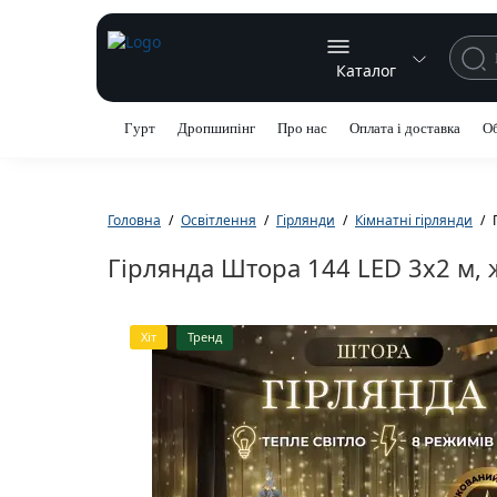
Каталог
Гурт
Дропшипінг
Про нас
Оплата і доставка
Об
Головна
Освітлення
Гірлянди
Кімнатні гірлянди
Гірлянда Штора 144 LED 3х2 м,
Хіт
Тренд