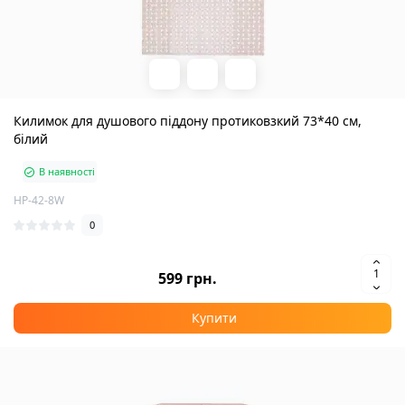
Килимок для душового піддону протиковзкий 73*40 см,
білий
В наявності
HP-42-8W
0
599 грн.
Купити