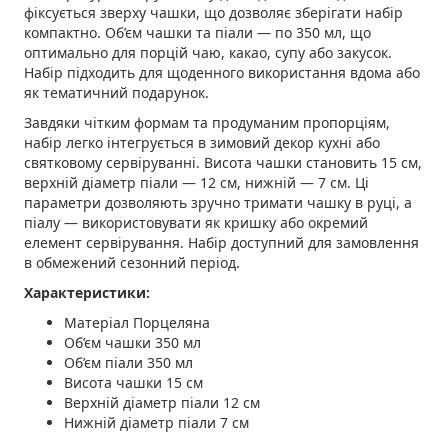
фіксується зверху чашки, що дозволяє зберігати набір
компактно. Об’єм чашки та піали — по 350 мл, що
оптимально для порцій чаю, какао, супу або закусок.
Набір підходить для щоденного використання вдома або
як тематичний подарунок.
Завдяки чітким формам та продуманим пропорціям,
набір легко інтегрується в зимовий декор кухні або
святковому сервіруванні. Висота чашки становить 15 см,
верхній діаметр піали — 12 см, нижній — 7 см. Ці
параметри дозволяють зручно тримати чашку в руці, а
піалу — використовувати як кришку або окремий
елемент сервірування. Набір доступний для замовлення
в обмежений сезонний період.
Характеристики:
Матеріал Порцеляна
Об’єм чашки 350 мл
Об’єм піали 350 мл
Висота чашки 15 см
Верхній діаметр піали 12 см
Нижній діаметр піали 7 см