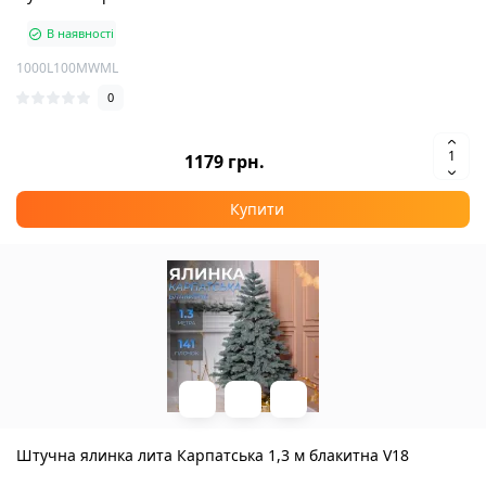
В наявності
1000L100MWML
0
1179 грн.
Купити
Штучна ялинка лита Карпатська 1,3 м блакитна V18