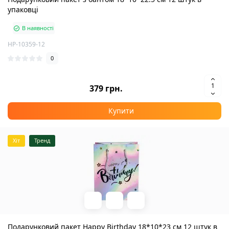
упаковці
В наявності
HP-10359-12
0
379 грн.
Купити
Хіт
Тренд
Подарунковий пакет Happy Birthday 18*10*23 см 12 штук в