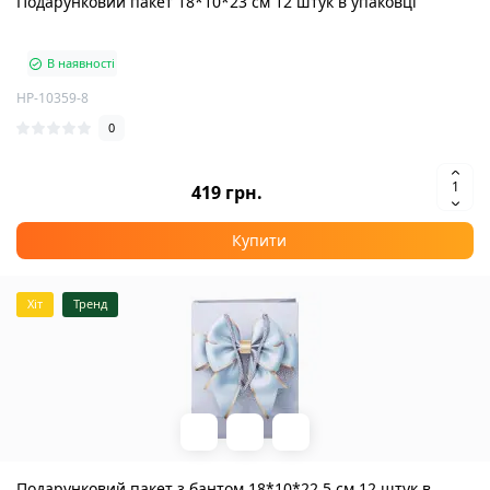
Подарунковий пакет 18*10*23 см 12 штук в упаковці
В наявності
HP-10359-8
0
419 грн.
Купити
Хіт
Тренд
Подарунковий пакет з бантом 18*10*22.5 см 12 штук в