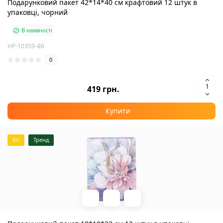
Подарунковий пакет 42*14*40 см крафтовий 12 штук в
упаковці, чорний
В наявності
HP-10359-4B
0
419 грн.
Купити
Хіт
Тренд