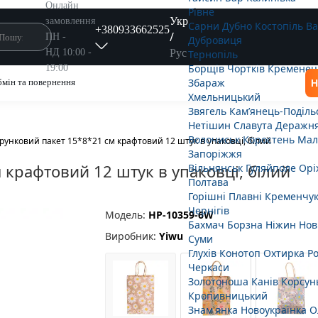
Онлайн
Рівне
Укр
замовлення
Сарни
Дубно
Костопіль
В
+380933662525
/
ПН -
Дубровиця
Рус
НД 10:00 -
Тернопіль
Борщів
Чортків
Кременец
19:00
Збараж
мін та повернення
Н
Хмельницький
Звягель
Кам’янець-Поділь
Нетішин
Славута
Деражн
Волочиськ
Коростень
Мал
рунковий пакет 15*8*21 см крафтовий 12 штук в упаковці, білий
Запоріжжя
крафтовий 12 штук в упаковці, білий
Вільнянськ
Гуляйполе
Орі
Полтава
Горішні Плавні
Кременчу
Чернігів
Модель:
HP-10359-6W
Бахмач
Борзна
Ніжин
Нов
Виробник:
Yiwu
Суми
Глухів
Конотоп
Охтирка
Р
Черкаси
Золотоноша
Канів
Корсун
Кропивницький
Знам'янка
Новоукраїнка
О