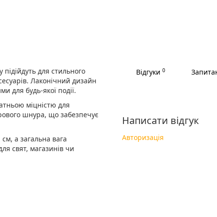
 підійдуть для стильного
0
Відгуки
Запитан
сесуарів. Лаконічний дизайн
и для будь-якої події.
татньою міцністю для
рового шнура, що забезпечує
Написати відгук
Авторизація
 см, а загальна вага
для свят, магазинів чи