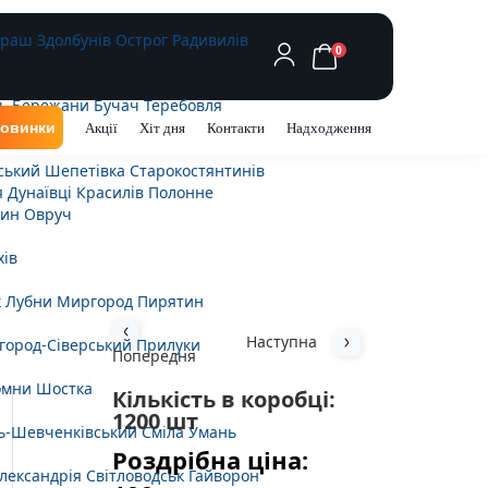
араш
Здолбунів
Острог
Радивилів
0
ь
Бережани
Бучач
Теребовля
овинки
Акції
Хіт дня
Контакти
Надходження
ський
Шепетівка
Старокостянтинів
я
Дунаївці
Красилів
Полонне
ин
Овруч
хів
к
Лубни
Миргород
Пирятин
Наступна
город-Сіверський
Прилуки
Попередня
омни
Шостка
Кількість в коробці:
1200 шт
ь-Шевченківський
Сміла
Умань
Роздрібна ціна:
лександрія
Світловодськ
Гайворон