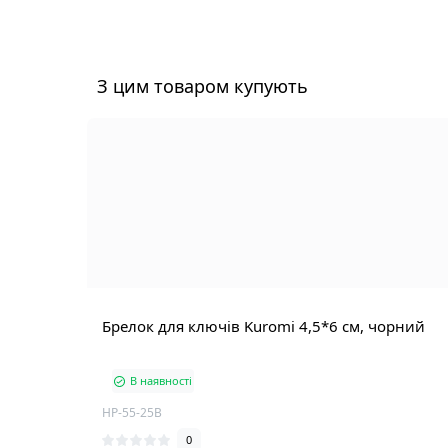
З цим товаром купують
Брелок для ключів Kuromi 4,5*6 см, чорний
В наявності
HP-55-25B
0