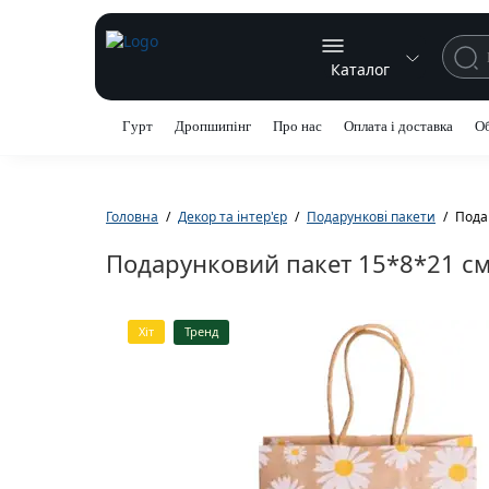
Каталог
Гурт
Дропшипінг
Про нас
Оплата і доставка
Об
Головна
Декор та інтер'єр
Подарункові пакети
Пода
Подарунковий пакет 15*8*21 см 
Хіт
Тренд