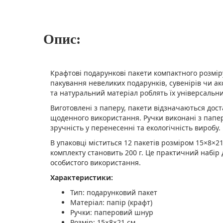
Опис:
Крафтові подарункові пакети компактного розміру
пакування невеликих подарунків, сувенірів чи ак
та натуральний матеріал роблять їх універсальним
Виготовлені з паперу, пакети відзначаються дос
щоденного використання. Ручки виконані з папе
зручність у перенесенні та екологічність виробу.
В упаковці міститься 12 пакетів розміром 15×8×21
комплекту становить 200 г. Це практичний набір 
особистого використання.
Характеристики:
Тип: подарунковий пакет
Матеріал: папір (крафт)
Ручки: паперовий шнур
Розмір: 15×8×21 см