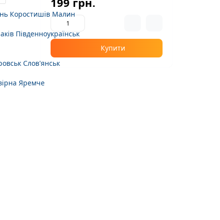
199 грн.
нь
Коростишів
Малин
аків
Південноукраїнськ
Купити
ровськ
Слов'янськ
вірна
Яремче