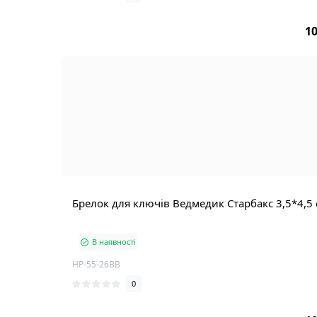
10
Брелок для ключів Ведмедик Старбакс 3,5*4,5
В наявності
HP-55-26BB
0