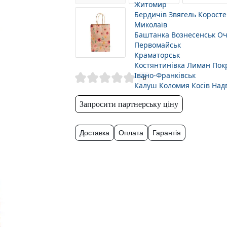
Житомир
Бердичів
Звягель
Коросте
Миколаїв
Баштанка
Вознесенськ
Оч
Первомайськ
Краматорськ
Костянтинівка
Лиман
Пок
Івано-Франківськ
0
Калуш
Коломия
Косів
Над
Запросити партнерську ціну
Доставка
Оплата
Гарантія