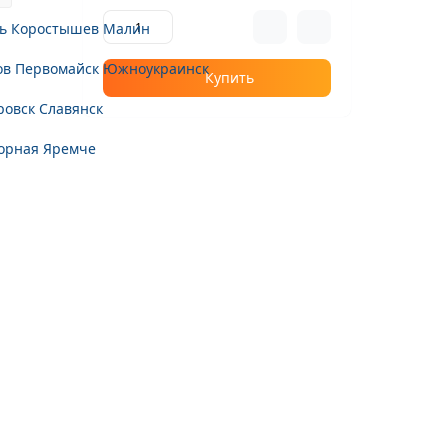
ь
Коростышев
Малин
ов
Первомайск
Южноукраинск
Купить
ровск
Славянск
орная
Яремче