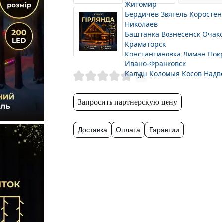
Житомир
Бердичев
Звягель
Коростен
Николаев
Баштанка
Вознесенск
Очак
Краматорск
Константиновка
Лиман
Пок
Ивано-Франковск
Калуш
Коломыя
Косов
Надв
0
Запросить партнерскую цену
Доставка
Оплата
Гарантии