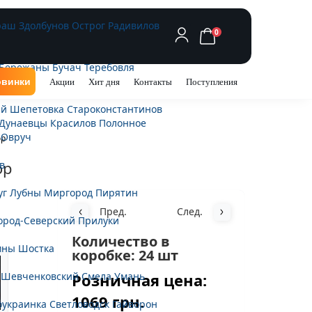
раш
Здолбунов
Острог
Радивилов
0
Бережаны
Бучач
Теребовля
винки
Акции
Хит дня
Контакты
Поступления
ий
Шепетовка
Староконстантинов
Дунаевцы
Красилов
Полонное
Овруч
ор
ор
в
уг
Лубны
Миргород
Пирятин
Пред.
След.
ород-Северский
Прилуки
Количество в
мны
Шостка
коробке: 24 шт
Розничная цена:
-Шевченковский
Смела
Умань
1069 грн.
оукраинка
Светловодск
Гайворон