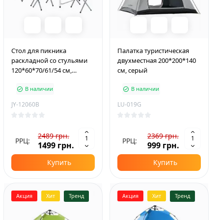
Стол для пикника
Палатка туристическая
раскладной со стульями
двухместная 200*200*140
120*60*70/61/54 см,
см, серый
черный
В наличии
В наличии
JY-12060B
LU-019G
2489 грн.
2369 грн.
РРЦ:
РРЦ:
1499 грн.
999 грн.
Купить
Купить
Акция
Хит
Тренд
Акция
Хит
Тренд