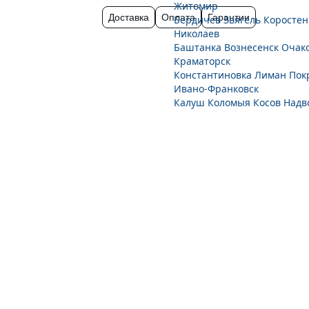
Житомир
Доставка
Оплата
Гарантии
Бердичев
Звягель
Коростен
Николаев
Баштанка
Вознесенск
Очак
Краматорск
Константиновка
Лиман
Пок
Ивано-Франковск
Калуш
Коломыя
Косов
Надв