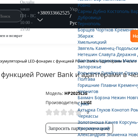
Онлайн
Ровно
Укр
заказ
Сарны
Дубно
Костополь
Ва
+380933662525
/
ПН - ВС
Дубровица
Рус
10:00 -
Тернополь
Борщёв
Чортков
Кременец
19:00
Збараж
ен и возврат
Но
Хмельницкий
Звягель
Каменец-Подольск
Нетешин
Славута
Деражня
Волочиск
Коростень
Малин
ккумуляторный LED-фонарик с функцией Power Bank и адаптерами в чехле
Запорожье
функцией Power Bank и адаптерами в че
Вольнянск
Гуляйполе
Орехо
Полтава
Горишние Плавни
Кременч
Чернигов
Модель:
HP2025LIG
Бахмач
Борзна
Нежин
Новг
Производитель:
LUGI
Сумы
Ахтырка
Глухов
Конотоп
Ро
0
Черкассы
Золотоноша
Канев
Корсунь
Кропивницкий
Запросить партнерскую цену
Александрия
Знаменка
Нов