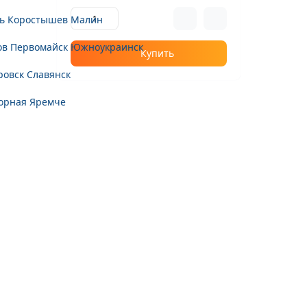
ь
Коростышев
Малин
ов
Первомайск
Южноукраинск
Купить
ровск
Славянск
орная
Яремче