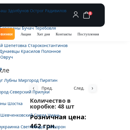
раш
Здолбунов
Острог
Радивилов
0
Бережаны
Бучач
Теребовля
винки
Акции
Хит дня
Контакты
Поступления
ий
Шепетовка
Староконстантинов
Дунаевцы
Красилов
Полонное
Овруч
хле
в
уг
Лубны
Миргород
Пирятин
Пред.
След.
ород-Северский
Прилуки
Количество в
мны
Шостка
коробке: 48 шт
Розничная цена:
-Шевченковский
Смела
Умань
462 грн.
оукраинка
Светловодск
Гайворон