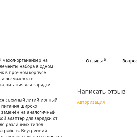
 чехол-органайзер на
0
Отзывы
Вопрос
элементы набора в одном
ик в прочном корпусе
 и возможность
ка питания для зарядки
Написать отзыв
тся съемный литий-ионный
Авторизация
в питания широко
ь заменён на аналогичный
вой адаптер для зарядки от
для различных типов
стройств. Внутренний
ет дополнительно разместить