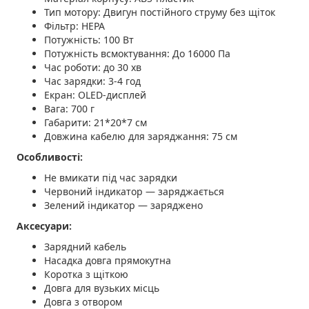
Тип мотору: Двигун постійного струму без щіток
Фільтр: HEPA
Потужність: 100 Вт
Потужність всмоктування: До 16000 Па
Час роботи: до 30 хв
Час зарядки: 3-4 год
Екран: OLED-дисплей
Вага: 700 г
Габарити: 21*20*7 см
Довжина кабелю для заряджання: 75 см
Особливості:
Не вмикати під час зарядки
Червоний індикатор — заряджається
Зелений індикатор — заряджено
Аксесуари:
Зарядний кабель
Насадка довга прямокутна
Коротка з щіткою
Довга для вузьких місць
Довга з отвором