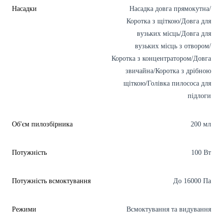
Насадки
Насадка довга прямокутна/
Коротка з щіткою/Довга для
вузьких місць/Довга для
вузьких місць з отвором/
Коротка з концентратором/Довга
звичайна/Коротка з дрібною
щіткою/Голівка пилососа для
підлоги
Об'єм пилозбірника
200 мл
Потужність
100 Вт
Потужність всмоктування
До 16000 Па
Режими
Всмоктування та видування