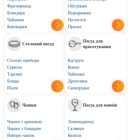
Фритюрниці
Обігрівачі
Блендери
Відпарювачі
Чайники
Пилососи
Кавоварки
Праски
Посуд для
Столовий посуд
приготування
Столові прибори
Каструлі
Сервізи
Ковші
Тарілки
Чайники
Блюда
Друшляки
Піали
Сковорідки
Чашки
Посуд для напоїв
Чашки з кришкою
Лимонадниці
Чашки з блюдцем
Склянки
Набори чашок
Келихи