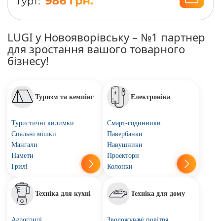
LUGI у Новояворівську – №1 партнер
для зростання вашого товарного
бізнесу!
Туризм та кемпінг
Електроніка
Туристичні килимки
Смарт-годинники
Спальні мішки
Павербанки
Мангали
Навушники
Намети
Проектори
Грилі
Колонки
Техніка для кухні
Техніка для дому
Аерогрилі
Зволожувачі повітря