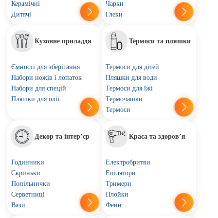
Керамічні
Чарки
Дитячі
Глеки
Кухонне приладдя
Термоси та пляшки
Ємності для зберігання
Термоси для дітей
Набори ножів і лопаток
Пляшки для води
Набори для спецій
Термоси для їжі
Пляшки для олії
Термочашки
Термоси
Декор та інтер’єр
Краса та здоров’я
Годинники
Електробритви
Скриньки
Епілятори
Попільнички
Тримери
Серветниці
Плойки
Вази
Фени