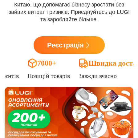
Китаю, що допомагає бізнесу зростати без
зайвих витрат і ризиків. Приєднуйтесь до LUGI
та заробляйте більше.
Реєстрація
7000+
Швидка доста
лієнтів
Позицій товарів
Завжди вчасно