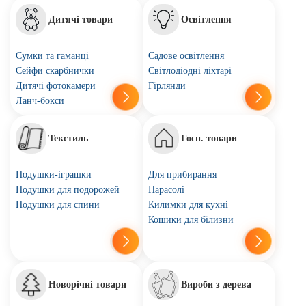
Дитячі товари
Освітлення
Сумки та гаманці
Садове освітлення
Сейфи скарбнички
Світлодіодні ліхтарі
Дитячі фотокамери
Гірлянди
Ланч-бокси
Текстиль
Госп. товари
Подушки-іграшки
Для прибирання
Подушки для подорожей
Парасолі
Подушки для спини
Килимки для кухні
Кошики для білизни
Новорічні товари
Вироби з дерева