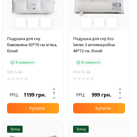
Подушка для сну
Подушка для сну Eco
бавовняна 50*70 см м'яка,
Series 3 антимікробна
білий
46*72 см, білий
В наявності
В наявності
026-5-40
014-12-40
1199 грн.
999 грн.
РРЦ:
РРЦ:
Купити
Купити
Тренд
Тренд