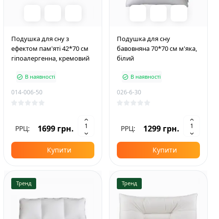
Подушка для сну з
Подушка для сну
ефектом пам'яті 42*70 см
бавовняна 70*70 см м'яка,
гіпоалергенна, кремовий
білий
В наявності
В наявності
014-006-50
026-6-30
1699 грн.
1299 грн.
РРЦ:
РРЦ:
Купити
Купити
Тренд
Тренд