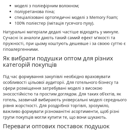
моделі з поліефірним волокном;
поліуретанова піна;
спеціалізовані ортопедичні моделі з Memory Foam;
100% поліестер (імітація гусячого пуху).
Натуральні матеріали дедалі частіше відходять у минуле.
Сучасні їх аналоги дають такий самий ефект м'якості та
пружності, при цьому коштують дешевше і за своєю суттю є
гіпоалергенними.
Як вибрати подушки оптом для різних
категорій покупців
Під час формування закупівлі необхідно враховувати
особливості цільової аудиторії. Для готельного бізнесу та
сфери розміщення затребувані моделі з високою
зносостійкістю та простим доглядом. Для таких об'єктів, як
готель, зазвичай вибирають універсальні моделі середнього
рівня жорсткості. Для роздрібної торгівлі, зрозуміло,
важливо формувати різноманітні асортименти, щоб різні
групи покупців могли купити те, що вони шукають.
Переваги оптових поставок подушок