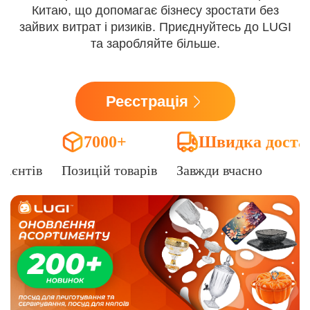
Китаю, що допомагає бізнесу зростати без
зайвих витрат і ризиків. Приєднуйтесь до LUGI
та заробляйте більше.
Реєстрація
7000+
Швидка доста
лієнтів
Позицій товарів
Завжди вчасно