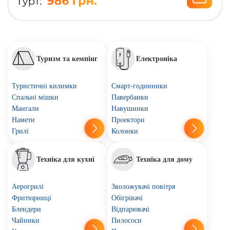
Туризм та кемпінг
Електроніка
Туристичні килимки
Смарт-годинники
Спальні мішки
Павербанки
Мангали
Навушники
Намети
Проектори
Грилі
Колонки
Техніка для кухні
Техніка для дому
Аерогрилі
Зволожувачі повітря
Фритюрниці
Обігрівачі
Блендери
Відпарювачі
Чайники
Пилососи