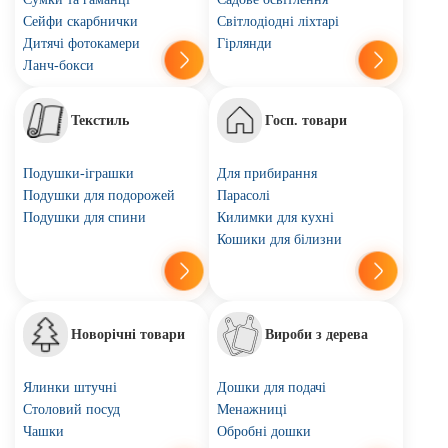
Сейфи скарбнички
Світлодіодні ліхтарі
Дитячі фотокамери
Гірлянди
Ланч-бокси
Текстиль
Госп. товари
Подушки-іграшки
Для прибирання
Подушки для подорожей
Парасолі
Подушки для спини
Килимки для кухні
Кошики для білизни
Новорічні товари
Вироби з дерева
Ялинки штучні
Дошки для подачі
Столовий посуд
Менажниці
Чашки
Обробні дошки