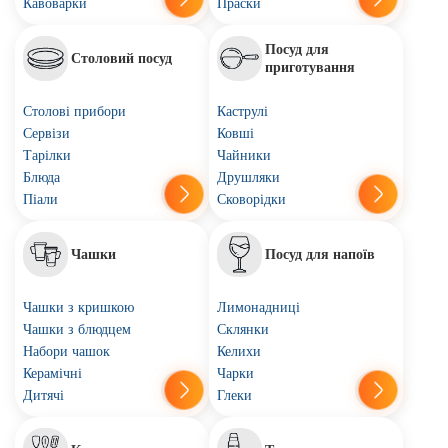
Кавоварки
Праски
Посуд для
Столовий посуд
приготування
Столові прибори
Каструлі
Сервізи
Ковші
Тарілки
Чайники
Блюда
Друшляки
Піали
Сковорідки
Чашки
Посуд для напоїв
Чашки з кришкою
Лимонадниці
Чашки з блюдцем
Склянки
Набори чашок
Келихи
Керамічні
Чарки
Дитячі
Глеки