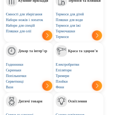
Кухонне приладдя
Термоси та пляшки
Ємності для зберігання
Термоси для дітей
Набори ножів і лопаток
Пляшки для води
Набори для спецій
Термоси для їжі
Пляшки для олії
Термочашки
Термоси
Декор та інтер’єр
Краса та здоров’я
Годинники
Електробритви
Скриньки
Епілятори
Попільнички
Тримери
Серветниці
Плойки
Вази
Фени
Дитячі товари
Освітлення
Сумки та гаманці
Садове освітлення