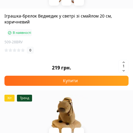
Іграшка-брелок Ведмедик у светрі зі смайлом 20 см,
коричневий
В наявності
509-28BRV
0
219 грн.
Купити
Хіт
Тренд