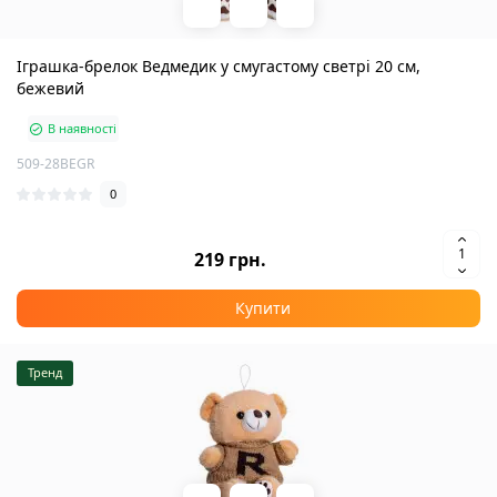
Іграшка-брелок Ведмедик у смугастому светрі 20 см,
бежевий
В наявності
509-28BEGR
0
219 грн.
Купити
Тренд