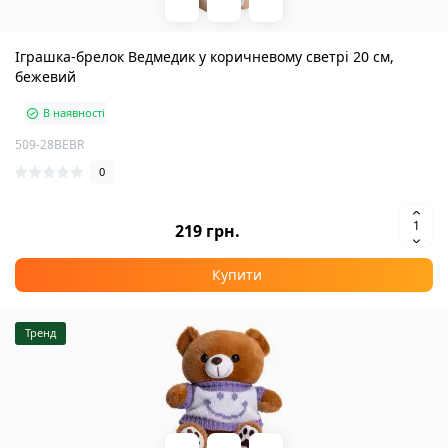
Іграшка-брелок Ведмедик у коричневому светрі 20 см,
бежевий
В наявності
509-28BEBR
0
219 грн.
Купити
Тренд