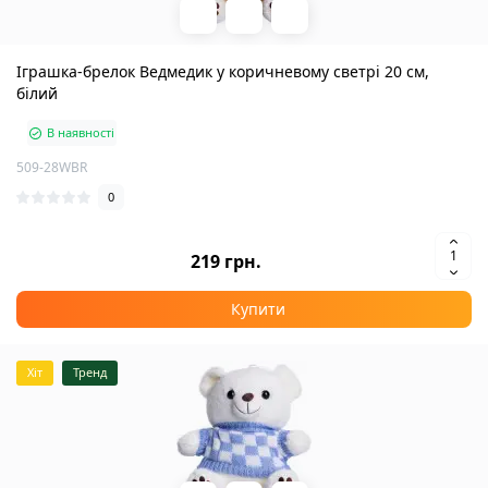
Іграшка-брелок Ведмедик у коричневому светрі 20 см,
білий
В наявності
509-28WBR
0
219 грн.
Купити
Хіт
Тренд