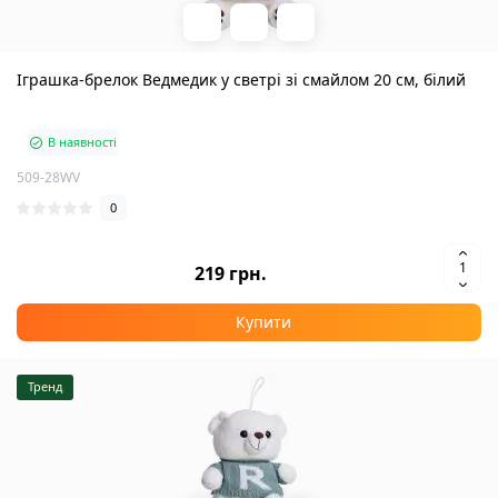
Іграшка-брелок Ведмедик у светрі зі смайлом 20 см, білий
В наявності
509-28WV
0
219 грн.
Купити
Тренд