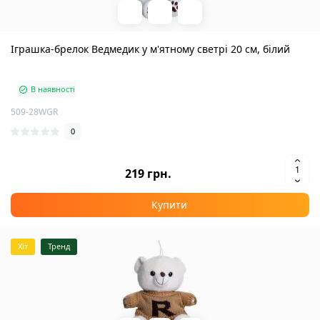
Іграшка-брелок Ведмедик у м'ятному светрі 20 см, білий
В наявності
509-28WGR
0
219 грн.
Купити
Хіт
Тренд