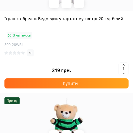
Іграшка-брелок Ведмедик у картатому светрі 20 см, білий
В наявності
509-28WBL
0
219 грн.
Купити
Тренд