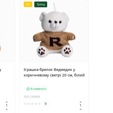
Хіт
Тренд
у
Іграшка-брелок Ведмедик у
коричневому светрі 20 см, білий
В наявності
509-28WBR
0