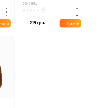
509-28BRV
0
219 грн.
упити
Купити