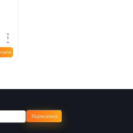
упити
Підписатися