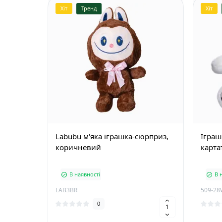
Хіт
Тренд
Хіт
Labubu м'яка іграшка-сюрприз,
Іграш
коричневий
карта
В наявності
В 
LAB3BR
509-28
0