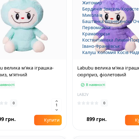
Житомир
Бердичів
Звягель
Коросте
Миколаїв
Баштанка
Вознесенськ
Оч
Первомайськ
Краматорськ
Костянтинівка
Лиман
Пок
Івано-Франківськ
Калуш
Коломия
Косів
Над
u велика м'яка іграшка-
Labubu велика м'яка іграш
из, м'ятний
сюрприз, фіолетовий
наявності
В наявності
LAB2V
0
0
99 грн.
899 грн.
Купити
К