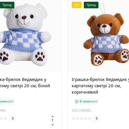
Тренд
Хіт
Тренд
ка-брелок Ведмедик у
Іграшка-брелок Ведмедик 
тому светрі 20 см, білий
картатому светрі 20 см,
коричневий
наявності
В наявності
WBL
509-28BRBL
0
0