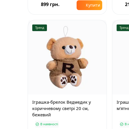
899 грн.
2
Купити
Тренд
Тренд
Іграшка-брелок Ведмедик у
Іграш
коричневому светрі 20 см,
м'ятн
бежевий
В наявності
В 