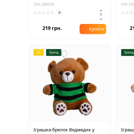
509-28BEBR
509-2
0
219 грн.
2
Купити
Хіт
Тренд
Тренд
Іграшка-брелок Ведмедик у
Іграш