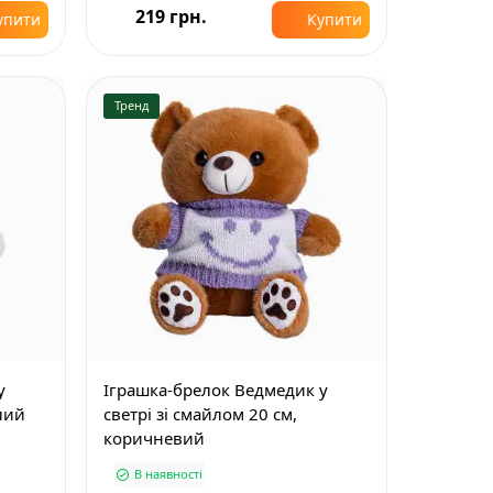
219 грн.
упити
Купити
Тренд
у
Іграшка-брелок Ведмедик у
ілий
светрі зі смайлом 20 см,
коричневий
В наявності