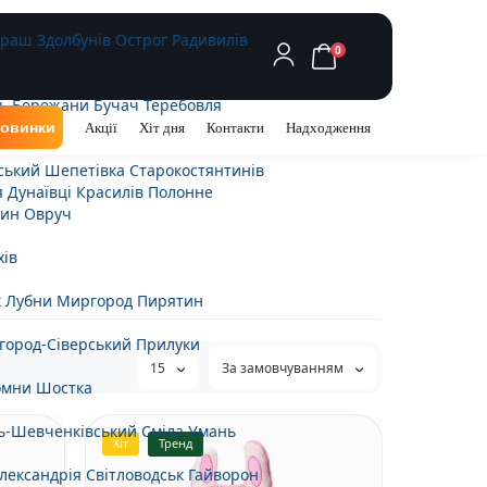
араш
Здолбунів
Острог
Радивилів
0
ь
Бережани
Бучач
Теребовля
овинки
Акції
Хіт дня
Контакти
Надходження
ський
Шепетівка
Старокостянтинів
я
Дунаївці
Красилів
Полонне
ин
Овруч
хів
к
Лубни
Миргород
Пирятин
город-Сіверський
Прилуки
15
За замовчуванням
омни
Шостка
ь-Шевченківський
Сміла
Умань
Хіт
Тренд
лександрія
Світловодськ
Гайворон