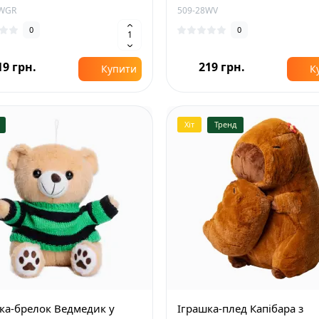
8WGR
509-28WV
0
0
19 грн.
219 грн.
Купити
К
Хіт
Тренд
ка-брелок Ведмедик у
Іграшка-плед Капібара з