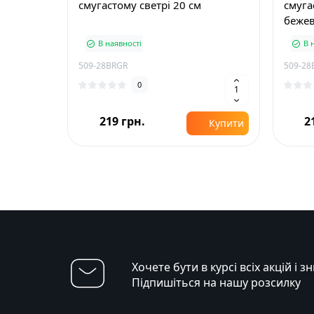
смугастому светрі 20 см
смуга
беже
В наявності
В 
509-28BRGR
509-28
0
219 грн.
2
Купити
Хочете бути в курсі всіх акцій і з
Підпишіться на нашу розсилку