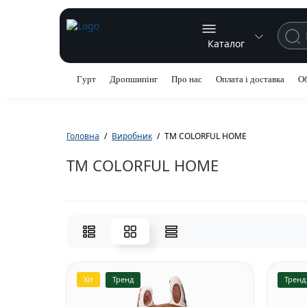
Каталог
Гурт
Дропшипінг
Про нас
Оплата і доставка
Об
Головна
Виробник
ТМ COLORFUL HOME
ТМ COLORFUL HOME
Хіт
Тренд
Тренд