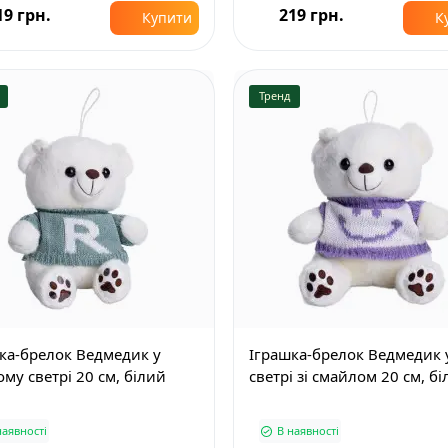
19 грн.
219 грн.
Купити
К
Тренд
ка-брелок Ведмедик у
Іграшка-брелок Ведмедик 
ому светрі 20 см, білий
светрі зі смайлом 20 см, б
наявності
В наявності