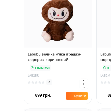
Labubu велика м'яка іграшка-
Labub
сюрприз, коричневий
сюрпр
В наявності
В 
LAB2BR
LAB2M
0
899 грн.
8
Купити