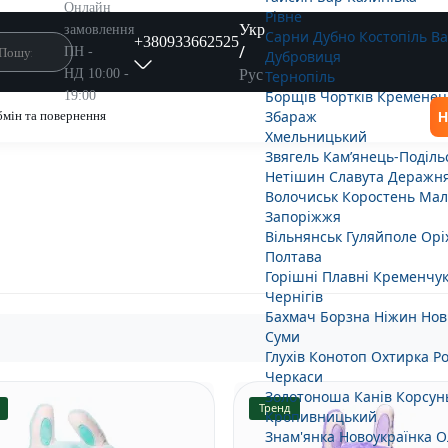
Онлайн
Рівне
Укр
замовлення
Сарни
Дубно
Костопіль
В
+380933662525
/
ПН -
Дубровиця
Рус
НД 10:00 -
Тернопіль
Борщів
Чортків
Кременец
19:00
Збараж
мін та повернення
Н
Хмельницький
Звягель
Кам’янець-Поділь
Нетішин
Славута
Деражн
Волочиськ
Коростень
Мал
Запоріжжя
Вільнянськ
Гуляйполе
Орі
Полтава
Горішні Плавні
Кременчу
Чернігів
Бахмач
Борзна
Ніжин
Нов
Суми
Глухів
Конотоп
Охтирка
Р
Черкаси
Золотоноша
Канів
Корсун
Тренд
Кропивницький
Знам'янка
Новоукраїнка
О