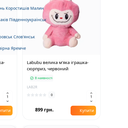
нь
Коростишів
Малин
аків
Південноукраїнськ
ровськ
Слов'янськ
вірна
Яремче
ка-
Labubu велика м'яка іграшка-
сюрприз, червоний
В наявності
LAB2R
0
899 грн.
упити
Купити