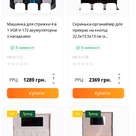
Машинка для стрижки 4 в
Скринька-органайзер для
1 VGR V-172 акумуляторна
прикрас на кнопці
з насадками
22,5х15,5х13 см із
екошкіри, чорний
В наявності
В наявності
HP-V-172
HP-5-17B
1289 грн.
2369 грн.
РРЦ:
РРЦ:
Купити
Купити
Хіт
Тренд
Хіт
Тренд