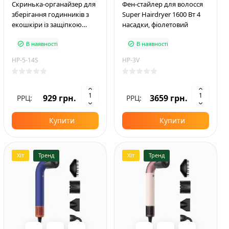
Скринька-органайзер для
Фен-стайлер для волосся
зберігання годинників з
Super Hairdryer 1600 Вт 4
екошкіри із защіпкою
насадки, фіолетовий
31*11*7.5 см
В наявності
В наявності
HP-5-14S
HP-3V
929 грн.
3659 грн.
РРЦ:
РРЦ:
Купити
Купити
Хіт
Тренд
Хіт
Тренд