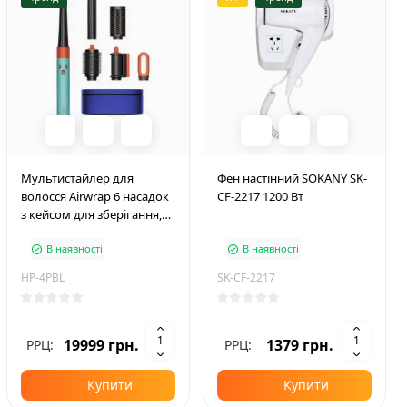
Мультистайлер для
Фен настінний SOKANY SK-
волосся Airwrap 6 насадок
CF-2217 1200 Вт
з кейсом для зберігання,
блакитний
В наявності
В наявності
HP-4PBL
SK-CF-2217
19999 грн.
1379 грн.
РРЦ:
РРЦ:
Купити
Купити