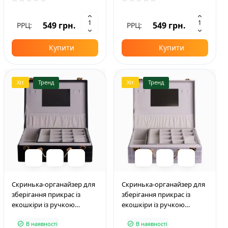
549 грн.
549 грн.
РРЦ:
РРЦ:
Купити
Купити
Хіт
Тренд
Хіт
Тренд
Скринька-органайзер для
Скринька-органайзер для
зберігання прикрас із
зберігання прикрас із
екошкіри із ручкою
екошкіри із ручкою
23.5*14*8 см, чорний
23.5*14*8 см, сірий
В наявності
В наявності