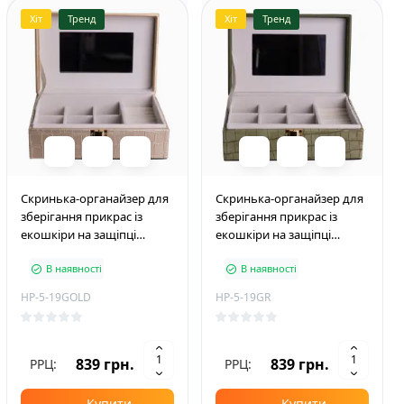
Хіт
Тренд
Хіт
Тренд
Скринька-органайзер для
Скринька-органайзер для
зберігання прикрас із
зберігання прикрас із
екошкіри на защіпці
екошкіри на защіпці
20*14*8 см, золотистий
20*14*8 см, зелений
В наявності
В наявності
HP-5-19GOLD
HP-5-19GR
839 грн.
839 грн.
РРЦ:
РРЦ:
Купити
Купити