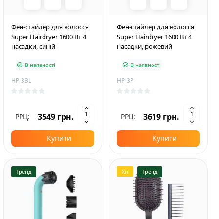
Фен-стайлер для волосся
Фен-стайлер для волосся
Super Hairdryer 1600 Вт 4
Super Hairdryer 1600 Вт 4
насадки, синій
насадки, рожевий
В наявності
В наявності
HP-3BL
HP-3P
3549 грн.
3619 грн.
РРЦ:
РРЦ:
Купити
Купити
Тренд
Хіт
Тренд