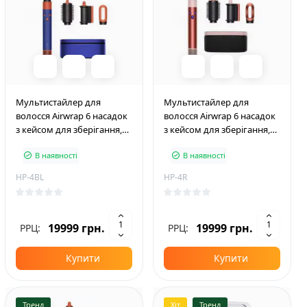
Мультистайлер для
Мультистайлер для
волосся Airwrap 6 насадок
волосся Airwrap 6 насадок
з кейсом для зберігання,
з кейсом для зберігання,
синій
персиковий
В наявності
В наявності
HP-4BL
HP-4R
19999 грн.
19999 грн.
РРЦ:
РРЦ:
Купити
Купити
Тренд
Хіт
Тренд