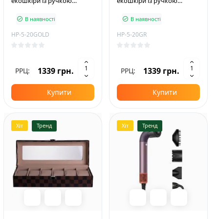
екошкіри із ручкою
екошкіри із ручкою
23.5*14*8 см, золотистий
23.5*14*8 см, зелений
В наявності
В наявності
HP-5-20GOLD
HP-5-20GR
1339 грн.
1339 грн.
РРЦ:
РРЦ:
Купити
Купити
Хіт
Тренд
Хіт
Тренд