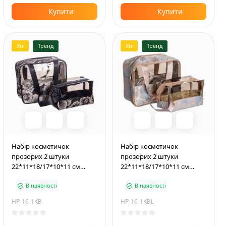
Купити
Купити
Хіт
Тренд
Хіт
Тренд
Набір косметичок
Набір косметичок
прозорих 2 штуки
прозорих 2 штуки
22*11*18/17*10*11 см
22*11*18/17*10*11 см
водонепроникні, чорний
водонепроникні,
В наявності
В наявності
блакитний
HP-16-1KB
HP-16-1KBL