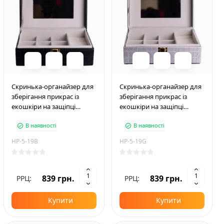
Скринька-органайзер для
Скринька-органайзер для
зберігання прикрас із
зберігання прикрас із
екошкіри на защіпці
екошкіри на защіпці
20*14*8 см, чорний
20*14*8 см, сірий
В наявності
В наявності
HP-5-19B
HP-5-19G
839 грн.
839 грн.
РРЦ:
РРЦ:
Купити
Купити