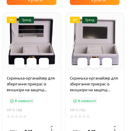
Хіт
Тренд
Хіт
Тренд
Скринька-органайзер для
Скринька-органайзер для
зберігання прикрас із
зберігання прикрас із
екошкіри на защіпці
екошкіри на защіпці
16*10*6 см, чорний
16*10*6 см, сірий
В наявності
В наявності
HP-5-18B
HP-5-18G