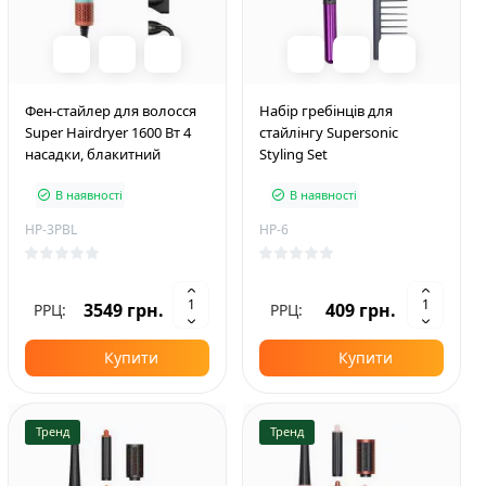
Фен-стайлер для волосся
Набір гребінців для
Super Hairdryer 1600 Вт 4
стайлінгу Supersonic
насадки, блакитний
Styling Set
В наявності
В наявності
HP-3PBL
HP-6
3549 грн.
409 грн.
РРЦ:
РРЦ:
Купити
Купити
Тренд
Тренд