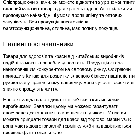
Співпрацюючи з нами, ви можете відкрити та урізноманітнити 
власний 
магазин товарів для краси та здоров'я
, оскільки ми 
пропонуємо найвигідніші умови дропшипінгу та оптових 
закупівель. Вся продукція високоякісна, 
багатофункціональна, стильна, має попит у покупців.
Надійні постачальники
Товари для здоров'я та краси 
від китайських виробників 
надійні та мають привабливу вартість. Продукція стала 
найголовнішим конкурентом на світовому ринку. Обираючи 
прилади з Китаю для розвитку власного бізнесу наші клієнти 
рухаються у правильному напрямку. Вони сучасні, ефективні, 
значно спрощують життя.
Наша команда налагодила тісні зв'язки з китайськими 
виробниками. Завдяки цьому ми можемо гарантувати 
своєчасне доставляння та впевненість у якості. У нас ви 
можете придбати 
товари для краси
 від торгової марки VGR, 
вони мають довготривалий термін служби та відрізняються 
високою функціональністю.