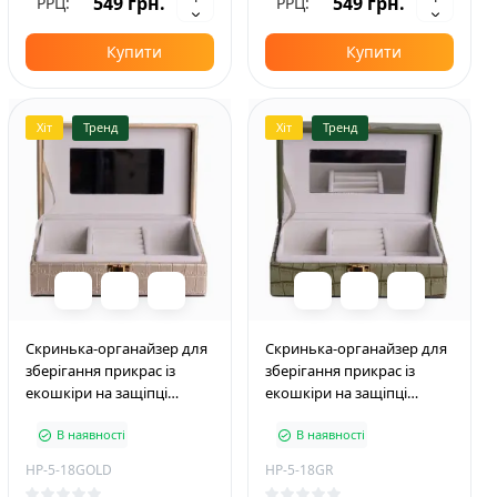
549 грн.
549 грн.
РРЦ:
РРЦ:
Купити
Купити
Хіт
Тренд
Хіт
Тренд
Скринька-органайзер для
Скринька-органайзер для
зберігання прикрас із
зберігання прикрас із
екошкіри на защіпці
екошкіри на защіпці
16*10*6 см, золотистий
16*10*6 см, зелений
В наявності
В наявності
HP-5-18GOLD
HP-5-18GR