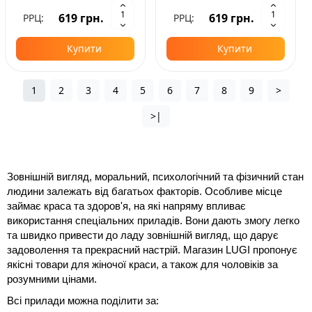
619 грн.
619 грн.
РРЦ:
РРЦ:
Купити
Купити
1
2
3
4
5
6
7
8
9
>
>|
Зовнішній вигляд, моральний, психологічний та фізичний стан 
людини залежать від багатьох факторів. Особливе місце 
займає краса та здоров'я, на які напряму впливає 
використання спеціальних приладів. Вони дають змогу легко 
та швидко привести до ладу зовнішній вигляд, що дарує 
задоволення та прекрасний настрій. Магазин 
LUGI 
пропонує 
якісні 
товари для жіночої краси, 
а також для чоловіків за 
розумними цінами.
Всі прилади можна поділити за: