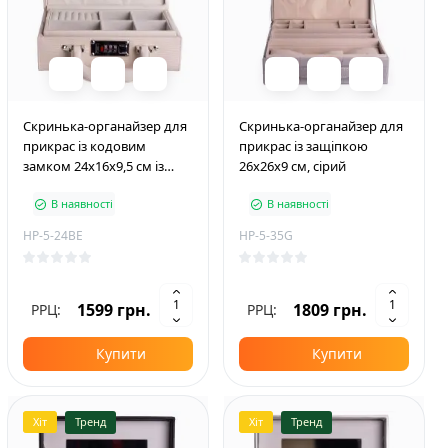
Скринька-органайзер для
Скринька-органайзер для
прикрас із кодовим
прикрас із защіпкою
замком 24х16х9,5 см із
26х26х9 см, сірий
екошкіри, бежевий
В наявності
В наявності
HP-5-24BE
HP-5-35G
1599 грн.
1809 грн.
РРЦ:
РРЦ:
Купити
Купити
Хіт
Тренд
Хіт
Тренд