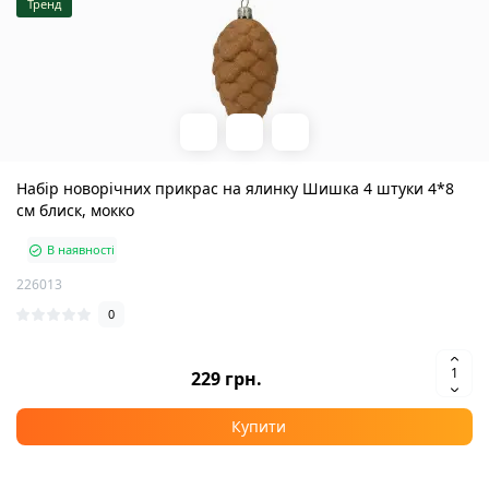
Тренд
Набір новорічних прикрас на ялинку Шишка 4 штуки 4*8
см блиск, мокко
В наявності
226013
0
229 грн.
Купити