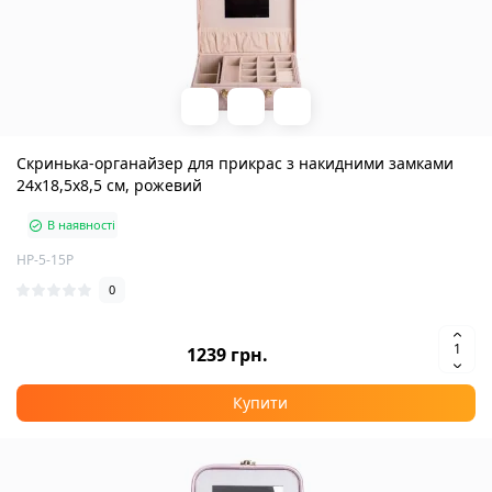
Скринька-органайзер для прикрас з накидними замками
24х18,5х8,5 см, рожевий
В наявності
HP-5-15P
0
1239 грн.
Купити