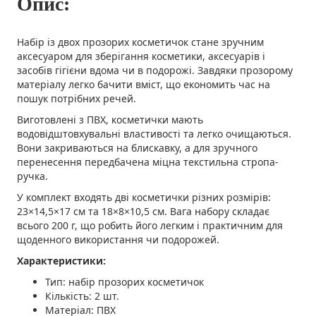
Опис:
Набір із двох прозорих косметичок стане зручним
аксесуаром для зберігання косметики, аксесуарів і
засобів гігієни вдома чи в подорожі. Завдяки прозорому
матеріалу легко бачити вміст, що економить час на
пошук потрібних речей.
Виготовлені з ПВХ, косметички мають
водовідштовхувальні властивості та легко очищаються.
Вони закриваються на блискавку, а для зручного
перенесення передбачена міцна текстильна стропа-
ручка.
У комплект входять дві косметички різних розмірів:
23×14,5×17 см та 18×8×10,5 см. Вага набору складає
всього 200 г, що робить його легким і практичним для
щоденного використання чи подорожей.
Характеристики:
Тип: набір прозорих косметичок
Кількість: 2 шт.
Матеріал: ПВХ