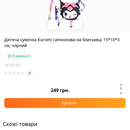
Дитяча сумочка Kuromi силіконова на блискавці 15*10*3
см, чорний
В наявності
HP-55-6B
0
249 грн.
Купити
Схожі товари