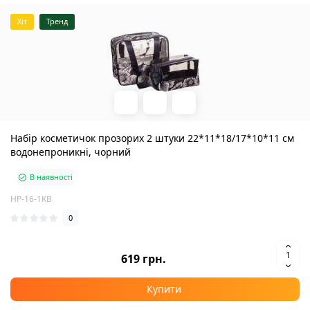
Хіт
Тренд
Набір косметичок прозорих 2 штуки 22*11*18/17*10*11 см
водонепроникні, чорний
В наявності
HP-16-1KB
0
619 грн.
Купити