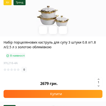
Хіт
Тренд
Набір порцелянових каструль для супу 3 штуки 0.8 л/1.8
л/2.5 л з золотою облямівкою
В наявності
XYL216-4A
0
2679 грн.
Купити