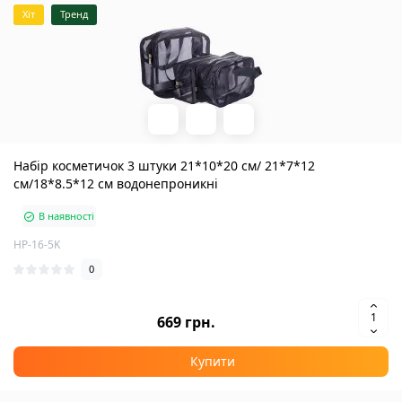
Хіт
Тренд
Набір косметичок 3 штуки 21*10*20 см/ 21*7*12
см/18*8.5*12 см водонепроникні
В наявності
HP-16-5K
0
669 грн.
Купити