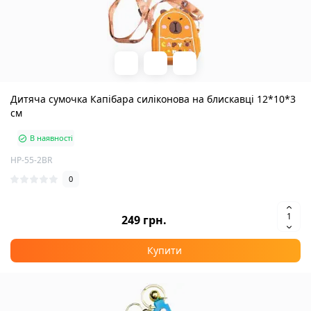
Дитяча сумочка Капібара силіконова на блискавці 12*10*3
см
В наявності
HP-55-2BR
0
249 грн.
Купити