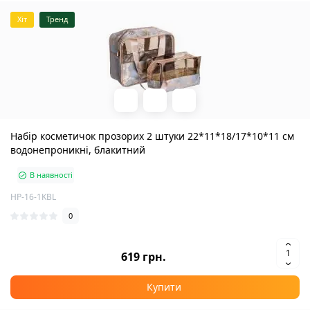
Хіт
Тренд
Набір косметичок прозорих 2 штуки 22*11*18/17*10*11 см
водонепроникні, блакитний
В наявності
HP-16-1KBL
0
619 грн.
Купити