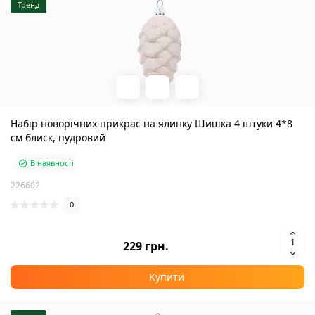
Тренд
Набір новорічних прикрас на ялинку Шишка 4 штуки 4*8
см блиск, пудровий
В наявності
226602
0
229 грн.
Купити