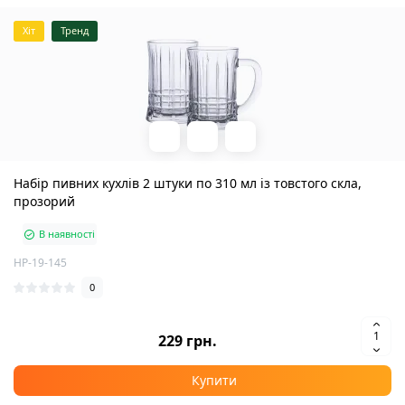
Хіт
Тренд
Набір пивних кухлів 2 штуки по 310 мл із товстого скла,
прозорий
В наявності
HP-19-145
0
229 грн.
Купити