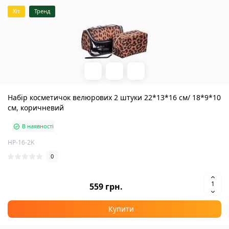
Хіт
Тренд
Набір косметичок велюрових 2 штуки 22*13*16 см/ 18*9*10
см, коричневий
В наявності
HP-16-2K
0
559 грн.
Купити