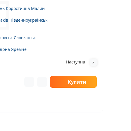
нь
Коростишів
Малин
аків
Південноукраїнськ
ровськ
Слов'янськ
вірна
Яремче
Наступна
Купити