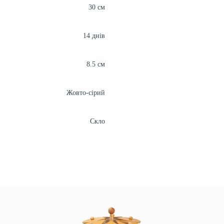
30 см
14 днів
8.5 см
Жовто-сірий
Скло