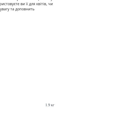
истовуєте ви її для квітів, чи
 увагу та доповнить
1.9 кг