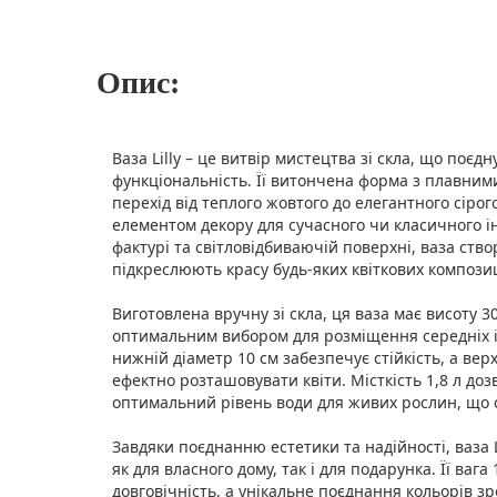
Опис:
Ваза Lilly – це витвір мистецтва зі скла, що поєдн
функціональність. Її витончена форма з плавними
перехід від теплого жовтого до елегантного сірого
елементом декору для сучасного чи класичного ін
фактурі та світловідбиваючій поверхні, ваза створ
підкреслюють красу будь-яких квіткових композиц
Виготовлена вручну зі скла, ця ваза має висоту 30
оптимальним вибором для розміщення середніх і
нижній діаметр 10 см забезпечує стійкість, а вер
ефектно розташовувати квіти. Місткість 1,8 л до
оптимальний рівень води для живих рослин, що с
Завдяки поєднанню естетики та надійності, ваза 
як для власного дому, так і для подарунка. Її вага 
довговічність, а унікальне поєднання кольорів з