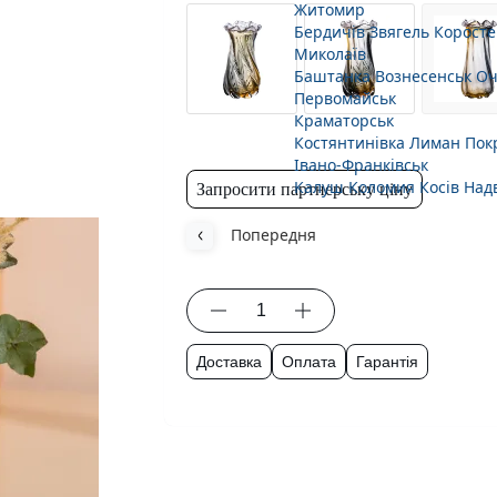
Житомир
Бердичів
Звягель
Коросте
Миколаїв
Баштанка
Вознесенськ
Оч
Первомайськ
Краматорськ
Костянтинівка
Лиман
Пок
Івано-Франківськ
Калуш
Коломия
Косів
Над
Запросити партнерську ціну
Попередня
Доставка
Оплата
Гарантія