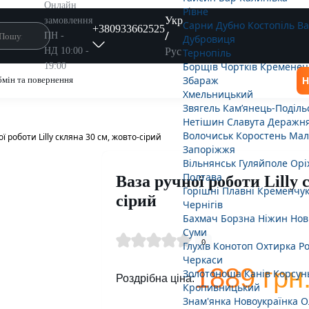
Онлайн
Рівне
Укр
замовлення
Сарни
Дубно
Костопіль
В
+380933662525
/
ПН -
Дубровиця
Рус
НД 10:00 -
Тернопіль
Борщів
Чортків
Кременец
19:00
Збараж
мін та повернення
Н
Хмельницький
Звягель
Кам’янець-Поділь
Нетішин
Славута
Деражн
Волочиськ
Коростень
Мал
ї роботи Lilly скляна 30 см, жовто-сірий
Запоріжжя
Вільнянськ
Гуляйполе
Орі
Полтава
Ваза ручної роботи Lilly 
Горішні Плавні
Кременчу
сірий
Чернігів
Бахмач
Борзна
Ніжин
Нов
Суми
0
Глухів
Конотоп
Охтирка
Р
Черкаси
1889 грн
Золотоноша
Канів
Корсун
Роздрібна ціна:
Кропивницький
Знам'янка
Новоукраїнка
О