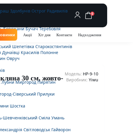
араш
Здолбунів
Острог
Радивилів
0
ь
Бережани
Бучач
Теребовля
овинки
Акції
Хіт дня
Контакти
Надходження
ський
Шепетівка
Старокостянтинів
я
Дунаївці
Красилів
Полонне
ин
Овруч
хів
Модель:
HP-9-10
скляна 30 см, жовто-
Виробник:
Yiwu
к
Лубни
Миргород
Пирятин
город-Сіверський
Прилуки
омни
Шостка
.
ь-Шевченківський
Сміла
Умань
лександрія
Світловодськ
Гайворон