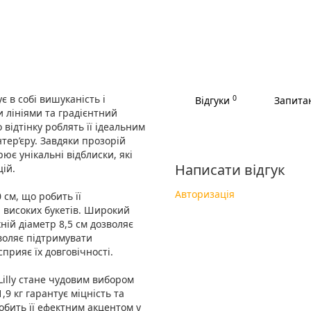
ує в собі вишуканість і
0
Відгуки
Запитан
 лініями та градієнтний
 відтінку роблять її ідеальним
тер’єру. Завдяки прозорій
ює унікальні відблиски, які
Написати відгук
ій.
Авторизація
 см, що робить її
 високих букетів. Широкий
хній діаметр 8,5 см дозволяє
зволяє підтримувати
прияє їх довговічності.
Lilly стане чудовим вибором
1,9 кг гарантує міцність та
робить її ефектним акцентом у