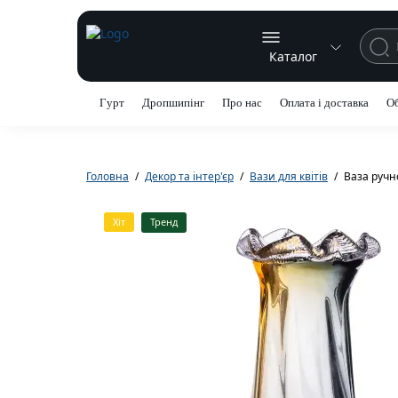
Каталог
Гурт
Дропшипінг
Про нас
Оплата і доставка
Об
Головна
Декор та інтер'єр
Вази для квітів
Ваза ручно
Хіт
Тренд