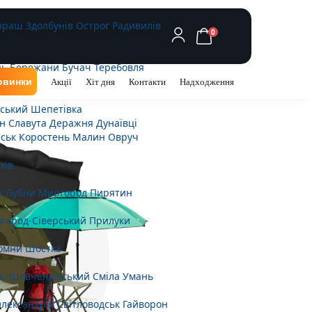
араш
Здолбунів
Острог
Радивилів
0
ць
Бережани
Бучач
Теребовля
овинки
Акції
Хіт дня
Контакти
Надходження
ьський
Шепетівка
н
Славута
Деражня
Дунаївці
ськ
Коростень
Малин
Овруч
хів
к
Лубни
Миргород
Пирятин
город-Сіверський
Прилуки
омни
Шостка
ь-Шевченківський
Сміла
Умань
лександрія
Світловодськ
Гайворон