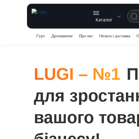
Каталог
Гурт
Дропшипінг
Про нас
Оплата і доставка
О
LUGI – №1
П
для зростан
вашого това