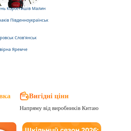
ень
Коростишів
Малин
аків
Південноукраїнськ
ровськ
Слов'янськ
вірна
Яремче
вка
Вигідні ціни
Напряму від виробників Китаю