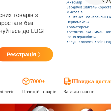
Житомир
Бердичів
Звягель
Корост
Миколаїв
сних товарів з
Баштанка
Вознесенськ
Оч
зростати без
Первомайськ
Краматорськ
днуйтесь до LUGI
Костянтинівка
Лиман
Пок
Івано-Франківськ
Калуш
Коломия
Косів
Над
Реєстрація
7000+
Швидка доста
лієнтів
Позицій товарів
Завжди вчасно