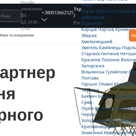
Онлайн
Рівне
Укр
замовлення
Сарни
Дубно
Костопіль
В
+380933662525
/
ПН -
Дубровиця
Рус
НД 10:00 -
Тернопіль
Борщів
Чортків
Кремене
19:00
Збараж
бмін та повернення
Н
Хмельницький
Звягель
Кам’янець-Поділ
Старокостянтинів
Нетіши
Красилів
Полонне
Волочи
Запоріжжя
артнер
Вільнянськ
Гуляйполе
Орі
Полтава
Горішні Плавні
Кременчу
ня
Чернігів
Бахмач
Борзна
Ніжин
Нов
Суми
Глухів
Конотоп
Охтирка
Р
рного
Черкаси
Золотоноша
Канів
Корсун
Кропивницький
Знам'янка
Новоукраїнка
О