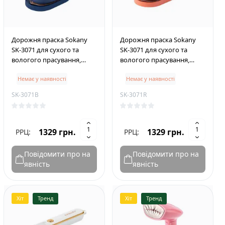
Дорожня праска Sokany
Дорожня праска Sokany
SK-3071 для сухого та
SK-3071 для сухого та
вологого прасування,
вологого прасування,
синій
помаранчевий
Немає у наявності
Немає у наявності
SK-3071B
SK-3071R
1329 грн.
1329 грн.
РРЦ:
РРЦ:
Повідомити про на
Повідомити про на
явність
явність
Хіт
Тренд
Хіт
Тренд