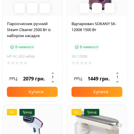
Пароочисник ручний
Відпарювач SOKANY SK-
Steam Cleaner 2500 Вт із
12008 1500 Вт
набором насадок
В наявності
В наявності
HP-SC-002-white
SK-12008
2079 грн.
1449 грн.
РРЦ:
РРЦ:
Купити
Купити
Хіт
Тренд
Хіт
Тренд