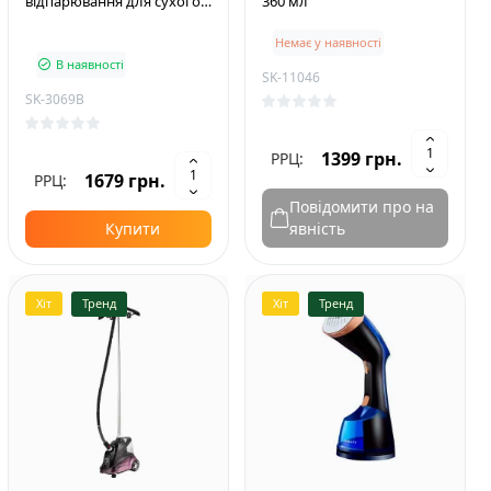
відпарювання для сухого
360 мл
та вологого прасування,
Немає у наявності
синій
В наявності
SK-11046
SK-3069B
1399 грн.
РРЦ:
1679 грн.
РРЦ:
Повідомити про на
Купити
явність
Хіт
Тренд
Хіт
Тренд