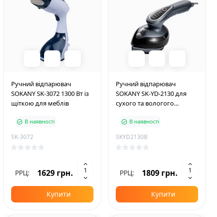
Ручний відпарювач
Ручний відпарювач
SOKANY SK-3072 1300 Вт із
SOKANY SK-YD-2130 для
щіткою для меблів
сухого та вологого
прасування, чорний
В наявності
В наявності
SK-3072
SKYD2130B
1629 грн.
1809 грн.
РРЦ:
РРЦ:
Купити
Купити