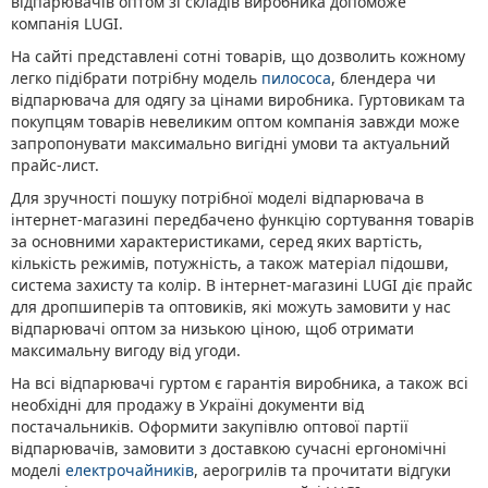
відпарювачів оптом зі складів виробника допоможе
компанія LUGI.
На сайті представлені сотні товарів, що дозволить кожному
легко підібрати потрібну модель
пилососа
, блендера чи
відпарювача для одягу за цінами виробника. Гуртовикам та
покупцям товарів невеликим оптом компанія завжди може
запропонувати максимально вигідні умови та актуальний
прайс-лист.
Для зручності пошуку потрібної моделі відпарювача в
інтернет-магазині передбачено функцію сортування товарів
за основними характеристиками, серед яких вартість,
кількість режимів, потужність, а також матеріал підошви,
система захисту та колір. В інтернет-магазині LUGI діє прайс
для дропшиперів та оптовиків, які можуть замовити у нас
відпарювачі оптом за низькою ціною, щоб отримати
максимальну вигоду від угоди.
На всі відпарювачі гуртом є гарантія виробника, а також всі
необхідні для продажу в Україні документи від
постачальників. Оформити закупівлю оптової партії
відпарювачів, замовити з доставкою сучасні ергономічні
моделі
електрочайників
, аерогрилів та прочитати відгуки