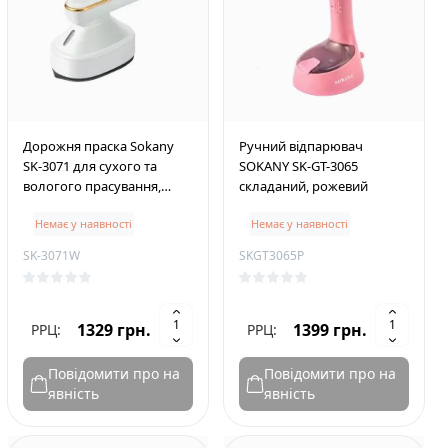
Дорожня праска Sokany
Ручний відпарювач
SK-3071 для сухого та
SOKANY SK-GT-3065
вологого прасування,
складаний, рожевий
білий
Немає у наявності
Немає у наявності
SK-3071W
SKGT3065P
1329 грн.
1399 грн.
РРЦ:
РРЦ:
Повідомити про на
Повідомити про на
явність
явність