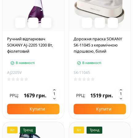
Ручний відпарювач
Дорожня праска SOKANY
SOKANY AJ-2205 1200 Вт,
SK-11045 з керамічною
фіолетовий
підошвою, білий
В наявності
В наявності
AJ2205V
SK-11045
1679 грн.
1519 грн.
РРЦ:
РРЦ:
Купити
Купити
Хіт
Тренд
Хіт
Тренд