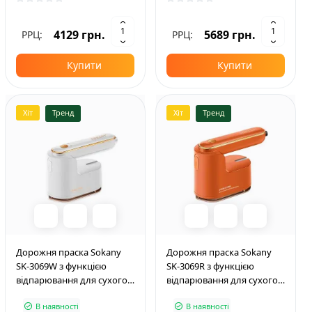
4129 грн.
5689 грн.
РРЦ:
РРЦ:
Купити
Купити
Хіт
Тренд
Хіт
Тренд
Дорожня праска Sokany
Дорожня праска Sokany
SK-3069W з функцією
SK-3069R з функцією
відпарювання для сухого
відпарювання для сухого
та вологого прасування,
та вологого прасування,
В наявності
В наявності
білий
помаранчевий