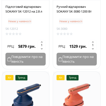
Підлоговий відпарювач
Ручний відпарювач
SOKANY SK-12012 на 2.8 л
SOKANY SK-3080 1200 Вт
Немає у наявності
Немає у наявності
SK-12012
SK-3080
5879 грн.
1529 грн.
РРЦ:
РРЦ:
Повідомити про на
Повідомити про на
явність
явність
Хіт
Тренд
Хіт
Тренд