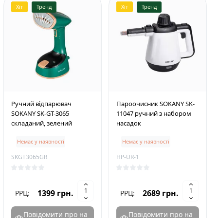
Хіт
Тренд
Хіт
Тренд
Ручний відпарювач
Пароочисник SOKANY SK-
SOKANY SK-GT-3065
11047 ручний з набором
складаний, зелений
насадок
Немає у наявності
Немає у наявності
SKGT3065GR
HP-UR-1
1399 грн.
2689 грн.
РРЦ:
РРЦ:
Повідомити про на
Повідомити про на