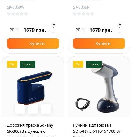
SK-3069W
SK-3069R
1679 грн.
1679 грн.
РРЦ:
РРЦ:
Купити
Купити
Хіт
Тренд
Хіт
Тренд
Дорожня праска Sokany
Ручний відпарювач
SK-3069B з функцією
SOKANY SK-11046 1700 Вт