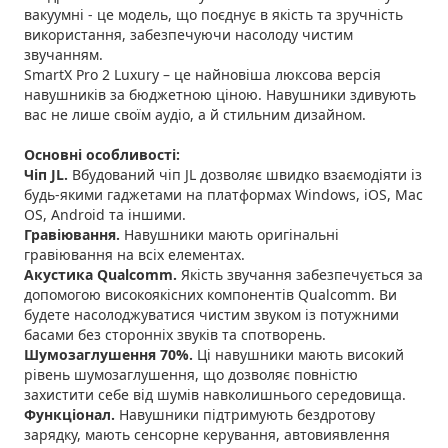
вакуумні - це модель, що поєднує в якість та зручність
використання, забезпечуючи насолоду чистим
звучанням.
SmartX Pro 2 Luxury – це найновіша люксова версія
навушників за бюджетною ціною. Навушники здивують
вас не лише своїм аудіо, а й стильним дизайном.
Основні особливості:
Чіп JL.
Вбудований чіп JL дозволяє швидко взаємодіяти із
будь-якими гаджетами на платформах Windows, iOS, Mac
OS, Android та іншими.
Гравіювання.
Навушники мають оригінальні
гравіювання на всіх елементах.
Акустика Qualcomm.
Якість звучання забезпечується за
допомогою високоякісних компонентів Qualcomm. Ви
будете насолоджуватися чистим звуком із потужними
басами без сторонніх звуків та спотворень.
Шумозаглушення 70%.
Ці навушники мають високий
рівень шумозаглушення, що дозволяє повністю
захистити себе від шумів навколишнього середовища.
Функціонал.
Навушники підтримують бездротову
зарядку, мають сенсорне керування, автовиявлення