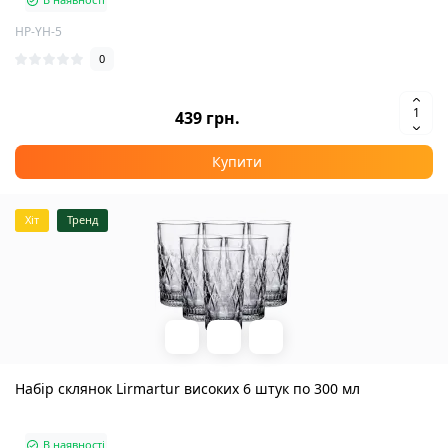
HP-YH-5
0
439 грн.
Купити
Хіт
Тренд
Набір склянок Lirmartur високих 6 штук по 300 мл
В наявності