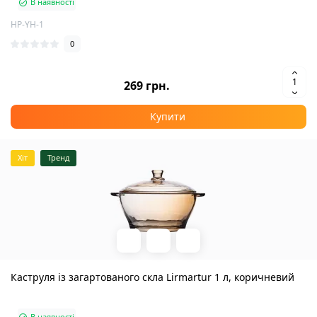
В наявності
HP-YH-1
0
269 грн.
Купити
Хіт
Тренд
Каструля із загартованого скла Lirmartur 1 л, коричневий
В наявності