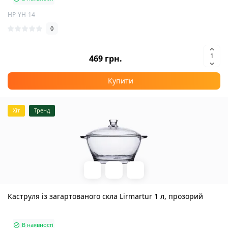
HP-YH-14
0
469 грн.
Купити
Хіт
Тренд
Каструля із загартованого скла Lirmartur 1 л, прозорий
В наявності