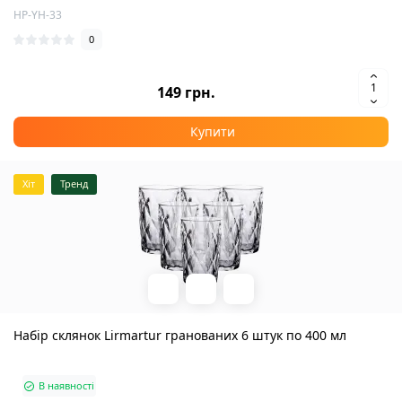
HP-YH-33
0
149 грн.
Купити
Хіт
Тренд
Набір склянок Lirmartur гранованих 6 штук по 400 мл
В наявності