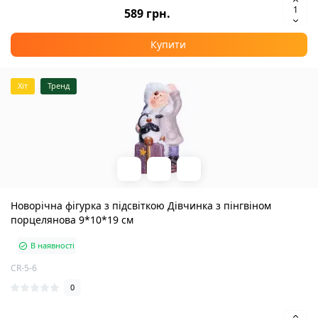
589 грн.
Купити
Хіт
Тренд
Новорічна фігурка з підсвіткою Дівчинка з пінгвіном
порцелянова 9*10*19 см
В наявності
CR-5-6
0