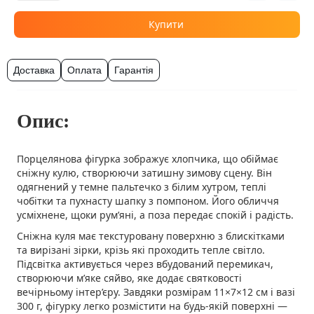
Купити
Доставка
Оплата
Гарантія
Опис:
Порцелянова фігурка зображує хлопчика, що обіймає
сніжну кулю, створюючи затишну зимову сцену. Він
одягнений у темне пальтечко з білим хутром, теплі
чобітки та пухнасту шапку з помпоном. Його обличчя
усміхнене, щоки рум’яні, а поза передає спокій і радість.
Сніжна куля має текстуровану поверхню з блискітками
та вирізані зірки, крізь які проходить тепле світло.
Підсвітка активується через вбудований перемикач,
створюючи м’яке сяйво, яке додає святковості
вечірньому інтер’єру. Завдяки розмірам 11×7×12 см і вазі
300 г, фігурку легко розмістити на будь-якій поверхні —