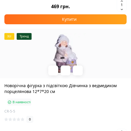
469 грн.
Купити
Хіт
Тренд
Новорічна фігурка з підсвіткою Дівчинка з ведмедиком
порцелянова 12*7*20 см
В наявності
CR-5-5
0