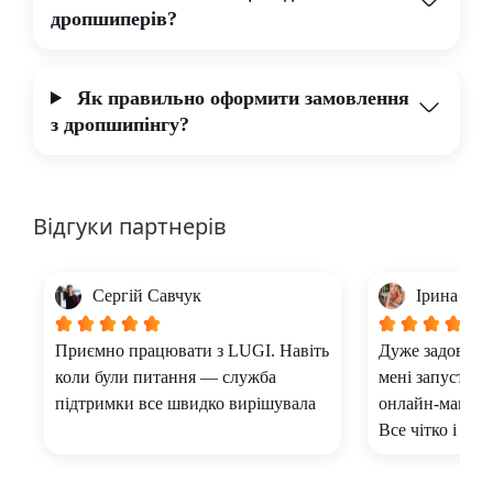
дропшиперів?
Як правильно оформити замовлення
з дропшипінгу?
Відгуки партнерів
Сергій Савчук
Ірина Ков
Приємно працювати з LUGI. Навіть
Дуже задоволе
коли були питання — служба
мені запустити
підтримки все швидко вирішувала
онлайн-магазин
Все чітко і зро