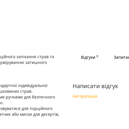
ційного запікання страв та
0
Відгуки
Запитан
сервіруванню затишного
Написати відгук
андартної індивідуальної
ушкованих страв.
Авторизація
ми ручками для безпечного
і.
овуватися для порційного
атник або миски для десертів,