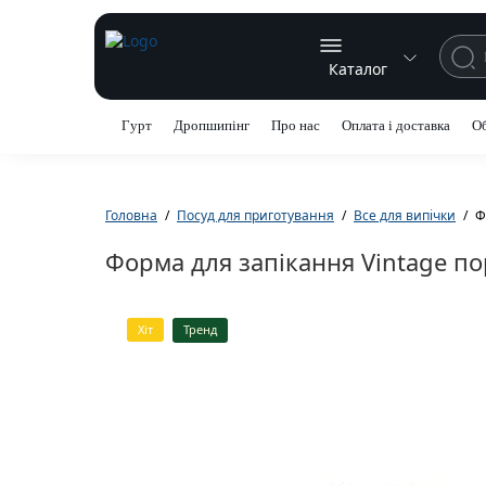
Каталог
Гурт
Дропшипінг
Про нас
Оплата і доставка
Об
Головна
Посуд для приготування
Все для випічки
Ф
Форма для запікання Vintage п
Хіт
Тренд