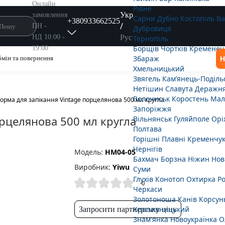
Онлайн
Рівне
Укр
замовлення
Сарни
Дубно
Костопіль
В
+380933662525
/
ПН -
Дубровиця
Рус
НД 10:00 -
Тернопіль
Борщів
Чортків
Кременец
19:00
Збараж
мін та повернення
Н
Хмельницький
Звягель
Кам’янець-Поділь
Нетішин
Славута
Деражн
Волочиськ
Коростень
Мал
орма для запікання Vintage порцелянова 500 мл кругла
Запоріжжя
орцелянова 500 мл кругла
Вільнянськ
Гуляйполе
Орі
Полтава
Горішні Плавні
Кременчу
Чернігів
Модель:
HM04-05
Бахмач
Борзна
Ніжин
Нов
Виробник:
Yiwu
Суми
Глухів
Конотоп
Охтирка
Р
0
Черкаси
Золотоноша
Канів
Корсун
Кропивницький
Запросити партнерську ціну
Знам'янка
Новоукраїнка
О