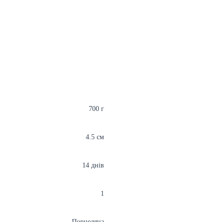
700 г
4.5 см
14 днів
1
Порцеляна