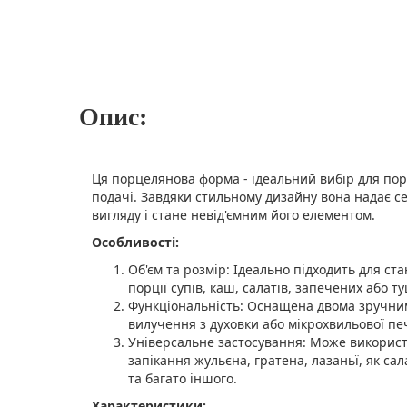
Опис:
Ця порцелянова форма - ідеальний вибір для пор
подачі. Завдяки стильному дизайну вона надає 
вигляду і стане невід'ємним його елементом.
Особливості:
Об'єм та розмір: Ідеально підходить для ст
порції супів, каш, салатів, запечених або т
Функціональність: Оснащена двома зручни
вилучення з духовки або мікрохвильової печ
Універсальне застосування: Може використ
запікання жульєна, гратена, лазаньї, як сал
та багато іншого.
Характеристики: