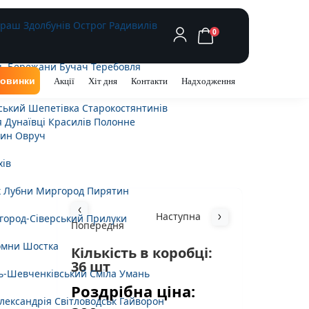
араш
Здолбунів
Острог
Радивилів
0
ь
Бережани
Бучач
Теребовля
овинки
Акції
Хіт дня
Контакти
Надходження
ський
Шепетівка
Старокостянтинів
я
Дунаївці
Красилів
Полонне
ин
Овруч
хів
к
Лубни
Миргород
Пирятин
Наступна
город-Сіверський
Прилуки
Попередня
омни
Шостка
Кількість в коробці:
36 шт
ь-Шевченківський
Сміла
Умань
Роздрібна ціна:
лександрія
Світловодськ
Гайворон