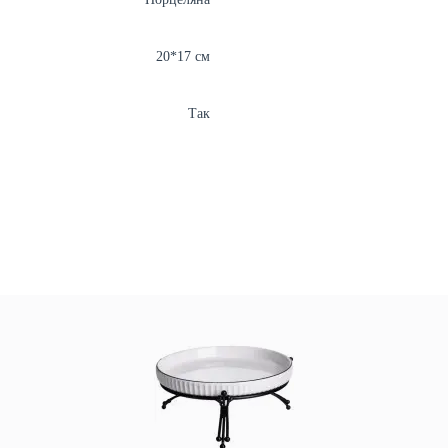
20*17 см
Так