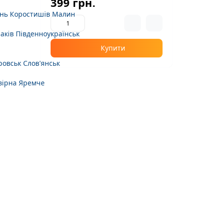
399 грн.
нь
Коростишів
Малин
аків
Південноукраїнськ
Купити
ровськ
Слов'янськ
вірна
Яремче