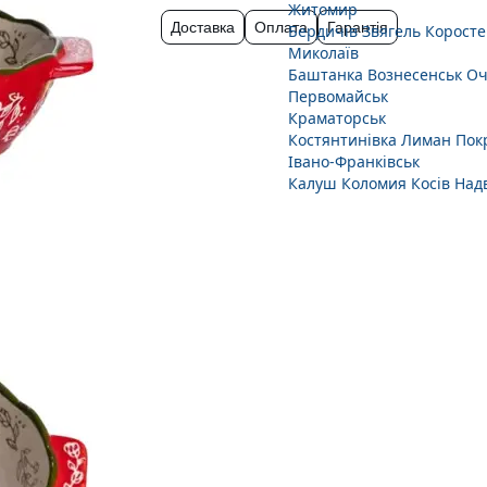
Житомир
Доставка
Оплата
Гарантія
Бердичів
Звягель
Коросте
Миколаїв
Баштанка
Вознесенськ
Оч
Первомайськ
Краматорськ
Костянтинівка
Лиман
Пок
Івано-Франківськ
Калуш
Коломия
Косів
Над