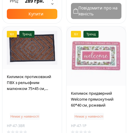
289 грн.
РРЦ:
Повідомити про на
Купити
явність
Хіт
Тренд
Хіт
Тренд
Килимок протиковзкий
ПВХ з рельєфним
малюнком 75×45 см,
Килимок придверний
коричневий
Welcome прямокутний
60*40 см, рожевий
Немає у наявності
Немає у наявності
HP-47-3BR
HP-47-1P