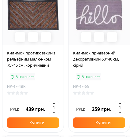
Килимок протиковзкий з
Килимок придверний
рельєфним малюнком
декоративний 60*40 см,
75×45 см, коричневий
сірий
В наявності
В наявності
HP-47-4BR
HP-47-6G
439 грн.
259 грн.
РРЦ:
РРЦ:
Купити
Купити