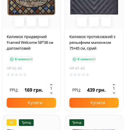
Килимок придверний
Килимок протиковзкий з
Framed Welcome 58*38 см
рельєфним малюнком
діатомітовий
75×45 см, сірий
В наявності
В наявності
HP-42-40
HP-47-4G
169 грн.
439 грн.
РРЦ:
РРЦ:
Купити
Купити
Хіт
Тренд
Тренд