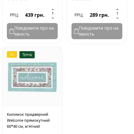
439 грн.
289 грн.
РРЦ:
РРЦ:
Повідомити про на
Повідомити про на
явність
явність
Хіт
Тренд
Килимок придверний
Welcome прямокутний
60*40 см, м'ятний