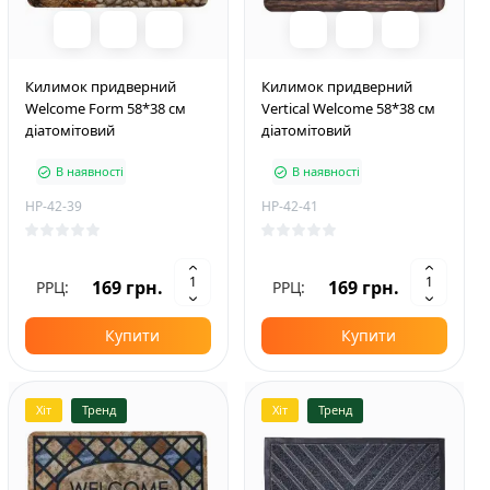
Килимок придверний
Килимок придверний
Welcome Form 58*38 см
Vertical Welcome 58*38 см
діатомітовий
діатомітовий
В наявності
В наявності
HP-42-39
HP-42-41
169 грн.
169 грн.
РРЦ:
РРЦ:
Купити
Купити
Хіт
Тренд
Хіт
Тренд