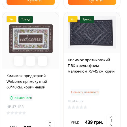
Хіт
Тренд
Хіт
Тренд
Килимок протиковзкий
ПВХ з рельєфним
малюнком 75×45 см, сірий
Килимок придверний
Welcome прямокутний
60*40 см, коричневий
Немає у наявності
В наявності
HP-47-3G
HP-47-1BR
439 грн.
РРЦ: