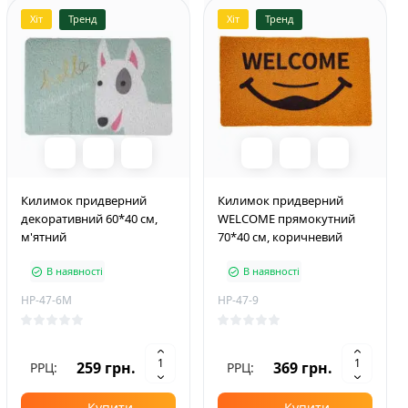
Хіт
Тренд
Хіт
Тренд
Килимок придверний
Килимок придверний
декоративний 60*40 см,
WELCOME прямокутний
м'ятний
70*40 см, коричневий
В наявності
В наявності
HP-47-6M
HP-47-9
259 грн.
369 грн.
РРЦ:
РРЦ:
Купити
Купити