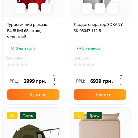
Туристичний рюкзак
Льодогенератор SOKANY
BUBUMI 68 літрів,
SK-03047 112 Вт
червоний
В наявності
В наявності
SJ-0036-2R
SK-03047
2999 грн.
6939 грн.
РРЦ:
РРЦ:
Купити
Купити
Хіт
Тренд
Хіт
Тренд