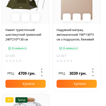
Намет туристичний
Надувний матрац
шестикутний тримісний
автоматичний 190*130*3
240*210*130 см
см з подушкою, бежевий
В наявності
В наявності
LU-020
LU-027
4709 грн.
3039 грн.
РРЦ:
РРЦ:
Купити
Купити
Хіт
Тренд