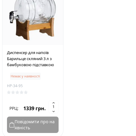
Диспенсер для напоїв
Барильце скляний 3 л з
бамбуковою підставкою
Немає у наявності
HP-34-95
1339 грн.
РРЦ:
Повідомити про на
явність