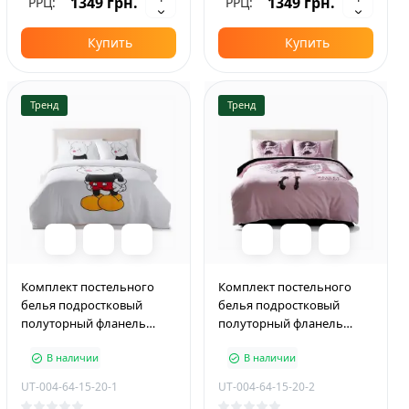
1349 грн.
1349 грн.
РРЦ:
РРЦ:
Купить
Купить
Тренд
Тренд
Комплект постельного
Комплект постельного
белья подростковый
белья подростковый
полуторный фланель
полуторный фланель
PLUS 150×210 см Bearbrick
PLUS 150×210 см Ballet
В наличии
В наличии
Princess
UT-004-64-15-20-1
UT-004-64-15-20-2