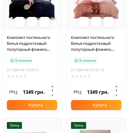
Комплект постельного
Комплект постельного
белья подростковый
белья подростковый
полуторный фланель
полуторный фланель
PLUS 150×210 см Moon Girl
PLUS 150×210 см Kawaii Girl
В наличии
В наличии
UT-004-64-15-20-5
UT-004-64-15-20-16
1349 грн.
1349 грн.
РРЦ:
РРЦ:
Купить
Купить
Тренд
Тренд