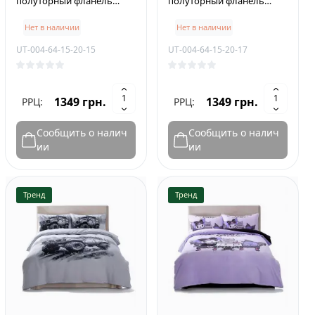
полуторный фланель
полуторный фланель
PLUS 150×210 см
PLUS 150×210 см
Нет в наличии
Нет в наличии
Transformer Optimus Prime
Snowboarding Extreme
UT-004-64-15-20-15
UT-004-64-15-20-17
1349 грн.
1349 грн.
РРЦ:
РРЦ:
Сообщить о налич
Сообщить о налич
ии
ии
Тренд
Тренд