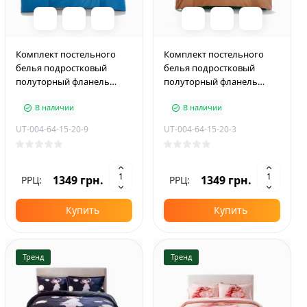
Комплект постельного
Комплект постельного
белья подростковый
белья подростковый
полуторный фланель
полуторный фланель
PLUS 150×210 см With You
PLUS 150×210 см Teddy
В наличии
В наличии
Bear
UT-004-64-15-20-9
UT-004-64-15-20-3
1349 грн.
1349 грн.
РРЦ:
РРЦ:
Купить
Купить
Тренд
Тренд