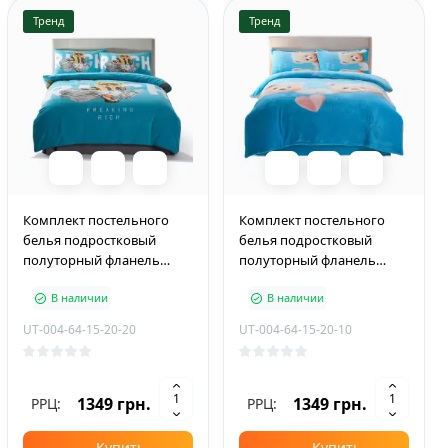
Тренд
Тренд
Комплект постельного
Комплект постельного
белья подростковый
белья подростковый
полуторный фланель
полуторный фланель
PLUS 150×210 см Freaking
PLUS 150×210 см Cute Bears
В наличии
В наличии
Rich
UT-004-64-15-20-20
UT-004-64-15-20-10
1349 грн.
1349 грн.
РРЦ:
РРЦ:
Купить
Купить