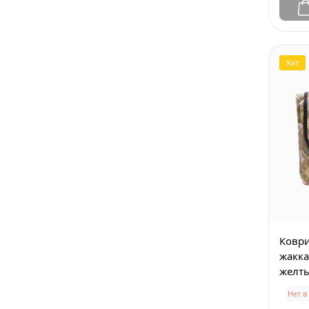
Хит
Коври
жакка
желт
Нет в