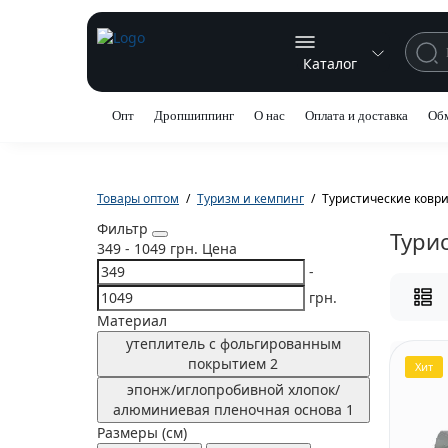
Каталог
Опт
Дропшиппинг
О нас
Оплата и доставка
Обм
Товары оптом
Туризм и кемпинг
Туристические ковр
Фильтр
Тури
349
-
1049
грн.
Цена
-
грн.
Материал
утеплитель с фольгированным
покрытием
2
Хит
эпонж/иглопробивной хлопок/
алюминиевая пленочная основа
1
Размеры (см)