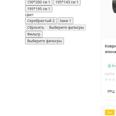
150*200 см
1
195*143 см
1
195*195 см
1
Цвет
Серебристый
2
Хаки
1
Сбросить
Выберите фильтры
Фильтр
Выберите фильтры
Коври
эпонж
В 
LU014
РРЦ:
Хит