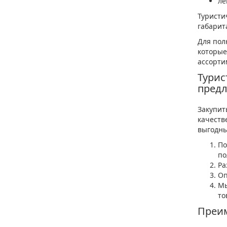
ле
Туристи
габарит
Для пол
которые
ассорти
Турис
пред
Закупит
качеств
выгодны
По
по
Ра
Оп
Мы
то
Преим