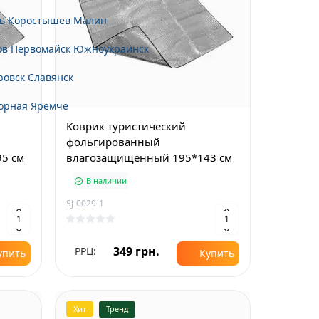
ь
Коростышев
Малин
ов
Первомайск
Южноукраинск
ровск
Славянск
орная
Яремче
Коврик туристический
фольгированный
5 см
влагозащищенный 195*143 см
В наличии
SJ-0029-1
349 грн.
РРЦ:
упить
Купить
Хит
Тренд