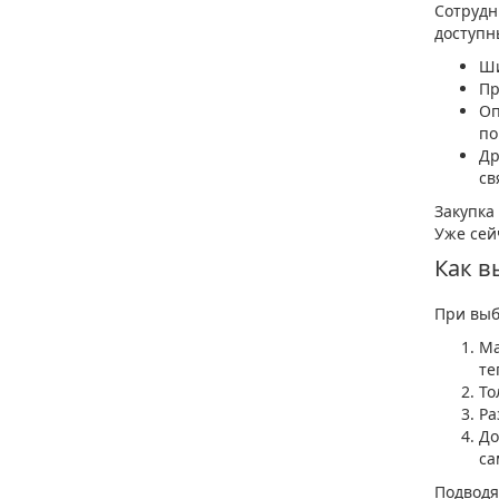
Сотрудн
доступн
Ши
Пр
Оп
по
Др
св
Закупка
Уже сей
Как в
При выб
Ма
те
То
Ра
До
са
Подводя