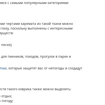
мимся с самыми популярными категориями
ми чертами каремата из такой ткани можно
 глазу, поскольку выполнены с интересными
муществ:
песке);
для пикников, походов, прогулок в парке и
тках
, которые защитят вас от непогоды и создадут
ств такого коврика также можно выделить:
 отдых;
 погоду;