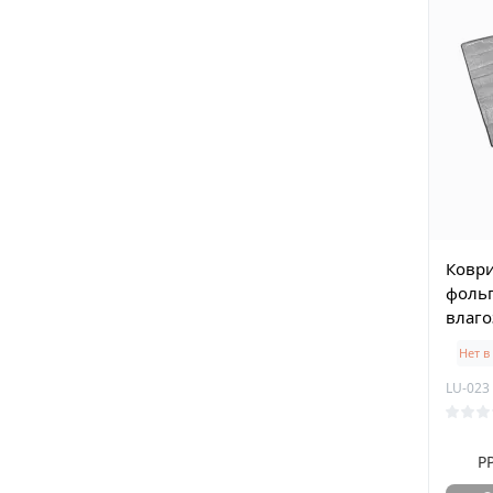
Коври
фоль
влаг
Нет в
LU-023
Р