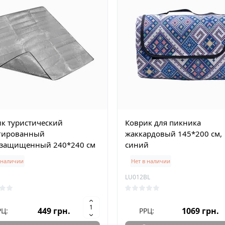
к туристический
Коврик для пикника
гированный
жаккардовый 145*200 см,
озащищенный 240*240 см
синий
 наличии
Нет в наличии
LU012BL
449 грн.
1069 грн.
РЦ:
РРЦ: