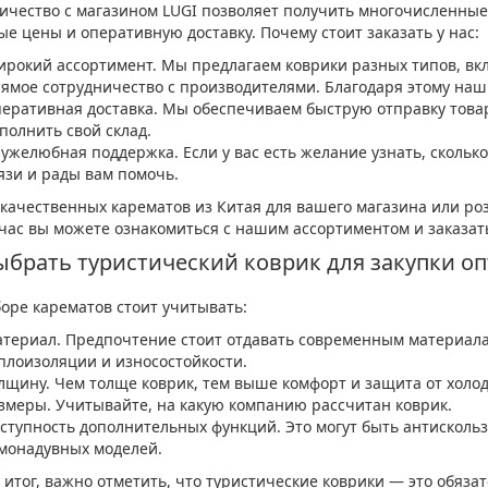
ичество с магазином LUGI позволяет получить многочисленные
ые цены и оперативную доставку. Почему стоит заказать у нас:
рокий ассортимент. Мы предлагаем коврики разных типов, вк
ямое сотрудничество с производителями. Благодаря этому на
еративная доставка. Мы обеспечиваем быструю отправку това
полнить свой склад.
ужелюбная поддержка. Если у вас есть желание узнать, сколько 
язи и рады вам помочь.
 качественных карематов из Китая для вашего магазина или ро
час вы можете ознакомиться с нашим ассортиментом и заказать
ыбрать туристический коврик для закупки о
оре карематов стоит учитывать:
териал. Предпочтение стоит отдавать современным материал
плоизоляции и износостойкости.
лщину. Чем толще коврик, тем выше комфорт и защита от холод
змеры. Учитывайте, на какую компанию рассчитан коврик.
ступность дополнительных функций. Это могут быть антискол
монадувных моделей.
 итог, важно отметить, что туристические коврики — это обяза