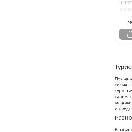
LU012Y
РР
Турис
Походны
только 
туристи
каремат
коврики
и предп
Разно
В завис