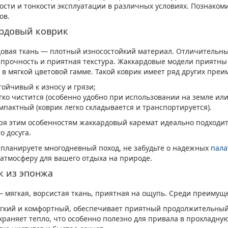
ости и тонкости эксплуатации в различных условиях. Познако
ов.
рдовый коврик
овая ткань — плотный износостойкий материал. Отличительны
 прочность и приятная текстура. Жаккардовые модели приятны
 в мягкой цветовой гамме. Такой коврик имеет ряд других преи
тойчивый к износу и грязи;
гко чистится (особенно удобно при использовании на земле или 
мпактный (коврик легко складывается и транспортируется).
ря этим особенностям жаккардовый каремат идеально подходит 
о досуга.
 планируете многодневный поход, не забудьте о надежных
пала
атмосферу для вашего отдыха на природе.
к из эпонжа
 мягкая, ворсистая ткань, приятная на ощупь. Среди преимуще
гкий и комфортный, обеспечивает приятный продолжительный
храняет тепло, что особенно полезно для привала в прохладную