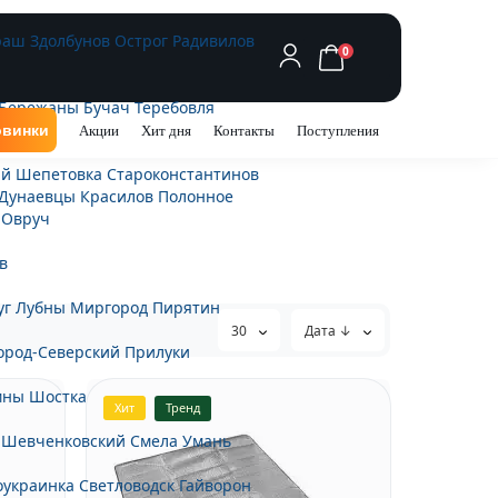
раш
Здолбунов
Острог
Радивилов
0
Бережаны
Бучач
Теребовля
винки
Акции
Хит дня
Контакты
Поступления
ий
Шепетовка
Староконстантинов
Дунаевцы
Красилов
Полонное
Овруч
в
уг
Лубны
Миргород
Пирятин
30
Дата ↓
ород-Северский
Прилуки
мны
Шостка
Хит
Тренд
-Шевченковский
Смела
Умань
оукраинка
Светловодск
Гайворон