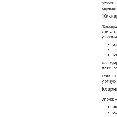
особенн
каремат
Жакка
Жаккард
считать
узорами
ус
ле
ко
Благода
пляжног
Если вы
уютную 
Коври
Эпонж —
мя
со