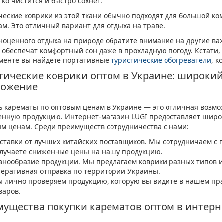
гко чистится и быстро сохнет.
ческие коврики из этой ткани обычно подходят для большой ко
ам. Это отличный вариант для отдыха на траве.
ноценного отдыха на природе обратите внимание на другие ва
 обеспечат комфортный сон даже в прохладную погоду. Кстати, 
менте вы найдете портативные
туристические обогреватели
, к
тические коврики оптом в Украине: широки
ложение
ь карематы по оптовым ценам в Украине — это отличная возмо
енную продукцию. Интернет-магазин LUGI предоставляет широк
м ценам. Среди преимуществ сотрудничества с нами:
ставки от лучших китайских поставщиков. Мы сотрудничаем с 
лучаете сниженные цены на нашу продукцию.
знообразие продукции. Мы предлагаем коврики разных типов и
еративная отправка по территории Украины.
 лично проверяем продукцию, которую вы видите в нашем прай
варов.
ущества покупки карематов оптом в интерн