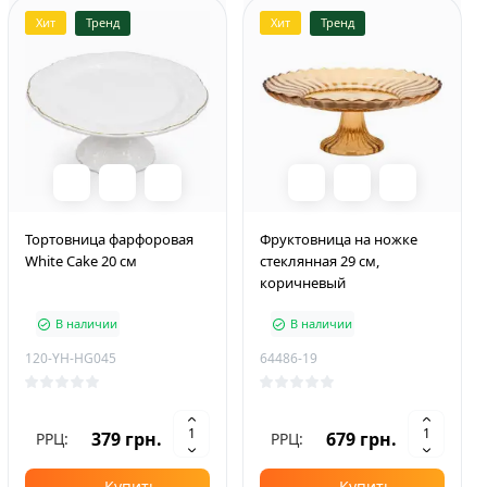
Хит
Тренд
Хит
Тренд
Тортовница фарфоровая
Фруктовница на ножке
White Cake 20 cм
стеклянная 29 см,
коричневый
В наличии
В наличии
120-YH-HG045
64486-19
379 грн.
679 грн.
РРЦ:
РРЦ:
Купить
Купить