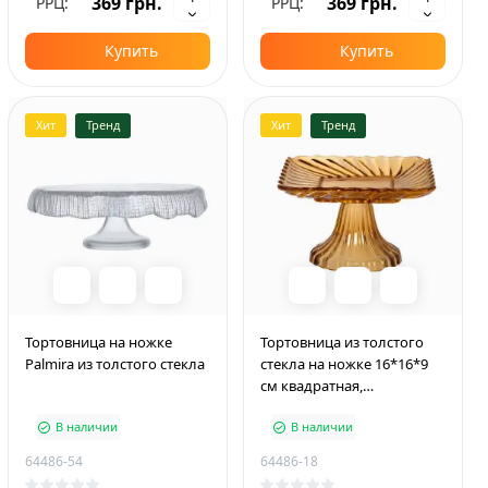
369 грн.
369 грн.
РРЦ:
РРЦ:
Купить
Купить
Хит
Тренд
Хит
Тренд
Тортовница на ножке
Тортовница из толстого
Palmira из толстого стекла
стекла на ножке 16*16*9
см квадратная,
коричневый
В наличии
В наличии
64486-54
64486-18