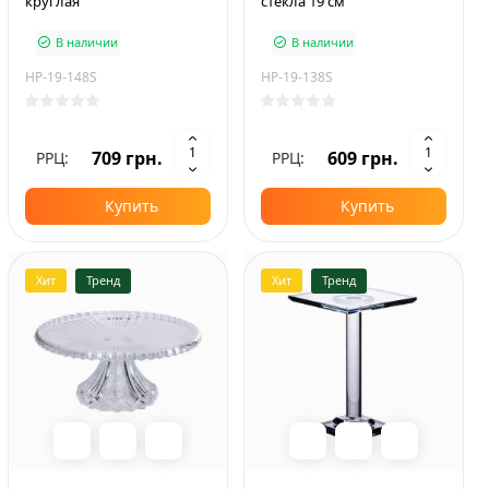
круглая
стекла 19 см
В наличии
В наличии
HP-19-148S
HP-19-138S
709 грн.
609 грн.
РРЦ:
РРЦ:
Купить
Купить
Хит
Тренд
Хит
Тренд