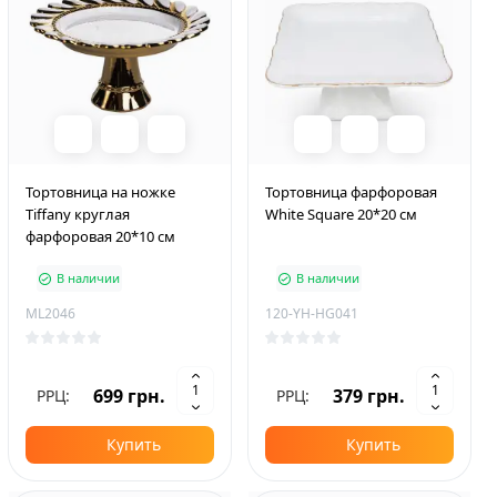
Тортовница на ножке
Тортовница фарфоровая
Tiffany круглая
White Square 20*20 cм
фарфоровая 20*10 см
В наличии
В наличии
ML2046
120-YH-HG041
699 грн.
379 грн.
РРЦ:
РРЦ:
Купить
Купить