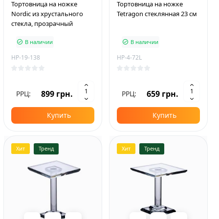
Тортовница на ножке
Тортовница на ножке
Nordic из хрустального
Tetragon стеклянная 23 см
стекла, прозрачный
В наличии
В наличии
HP-19-138
HP-4-72L
899 грн.
659 грн.
РРЦ:
РРЦ:
Купить
Купить
Хит
Тренд
Хит
Тренд