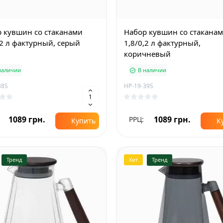
 кувшин со стаканами
Набор кувшин со стакана
,2 л фактурный, серый
1,8/0,2 л фактурный,
коричневый
наличии
В наличии
38S
HP-19-39S
1089 грн.
1089 грн.
РРЦ:
Купить
К
Тренд
Хит
Тренд