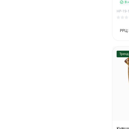
В 
HP-19-
РРЦ:
Тренд
Кувши