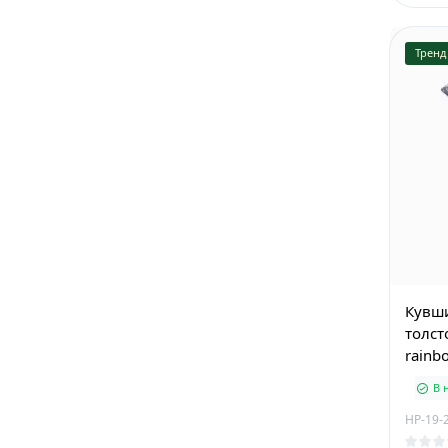
Тренд
Кувши
толст
rainb
В 
HP-19-