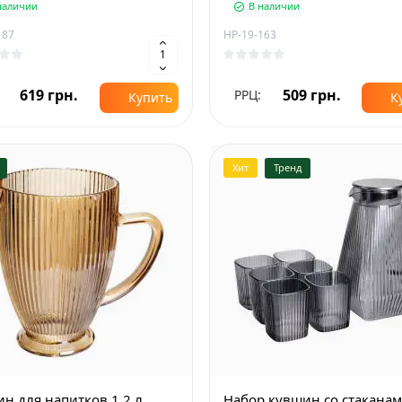
наличии
В наличии
187
HP-19-163
619 грн.
509 грн.
РРЦ:
Купить
К
Хит
Тренд
н для напитков 1,2 л
Набор кувшин со стакана