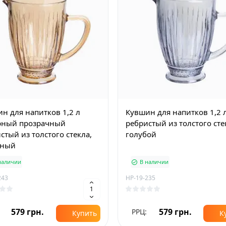
н для напитков 1,2 л
Кувшин для напитков 1,2 
рный прозрачный
ребристый из толстого сте
стый из толстого стекла,
голубой
рный
наличии
В наличии
243
HP-19-235
579 грн.
579 грн.
РРЦ:
Купить
К