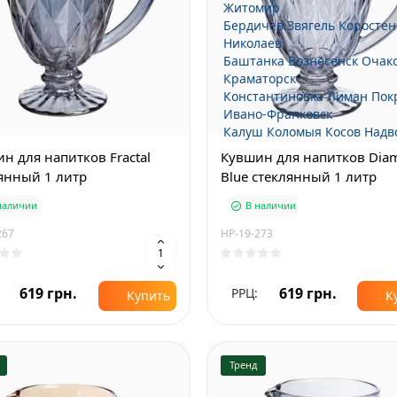
Житомир
Бердичев
Звягель
Коростен
Николаев
Баштанка
Вознесенск
Очак
Краматорск
Константиновка
Лиман
Пок
Ивано-Франковск
Калуш
Коломыя
Косов
Надв
н для напитков Fractal
Кувшин для напитков Dia
янный 1 литр
Blue стеклянный 1 литр
наличии
В наличии
267
HP-19-273
619 грн.
619 грн.
РРЦ:
Купить
К
Тренд