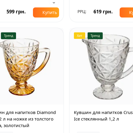
599 грн.
619 грн.
РРЦ:
Купить
К
Тренд
Хит
Тренд
н для напитков Diamond
Кувшин для напитков Cru
,2 л на ножке из толстого
Ice стеклянный 1,2 л
а, золотистый