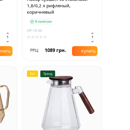
й
1,8/0,2 л рифленый,
коричневый
В наличии
HP-19-39
1089 грн.
РРЦ:
упить
Купить
Хит
Тренд