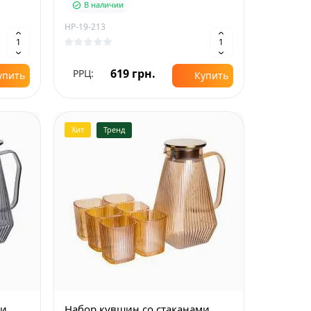
В наличии
HP-19-213
619 грн.
РРЦ:
упить
Купить
Хит
Тренд
ми
Набор кувшин со стаканами