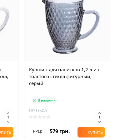
л
Кувшин для напитков 1,2 л из
кла,
толстого стекла фигурный,
серый
В наличии
HP-19-259
579 грн.
РРЦ:
упить
Купить