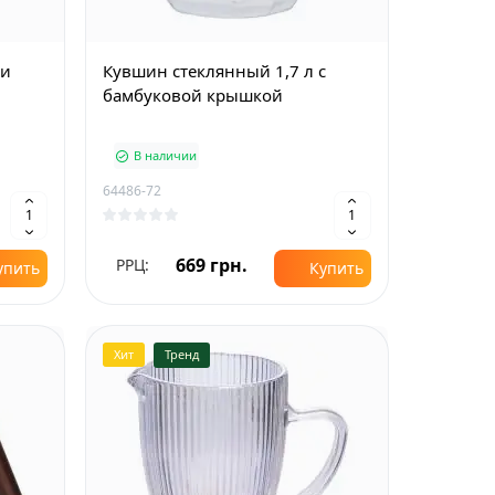
ми
Кувшин стеклянный 1,7 л с
бамбуковой крышкой
В наличии
64486-72
669 грн.
РРЦ:
упить
Купить
Хит
Тренд