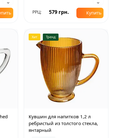
579 грн.
РРЦ:
упить
Купить
Хит
Тренд
shed
Кувшин для напитков 1,2 л
ребристый из толстого стекла,
янтарный