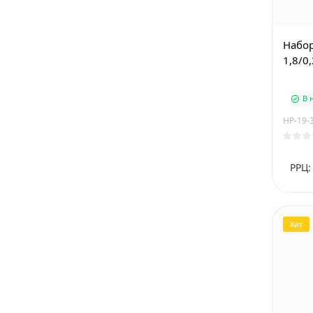
Набор
1,8/0
В 
HP-19-
РРЦ:
Хит