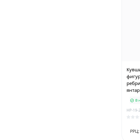
Кувши
фигу
ребри
янта
В 
HP-19-
РРЦ: