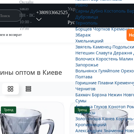
Онлайн
Ровно
Укр
заказ
Сарны
Дубно
Костополь
Ва
+380933662525
/
ПН - ВС
Дубровица
Рус
10:00 -
Тернополь
Борщёв
Чортков
Кременец
19:00
Збараж
ен и возврат
Но
Хмельницкий
Звягель
Каменец-Подольск
Нетешин
Славута
Деражня
Волочиск
Коростень
Малин
Запорожье
ины оптом в Киеве
Вольнянск
Гуляйполе
Орехо
Полтава
Горишние Плавни
Кременч
Чернигов
Бахмач
Борзна
Нежин
Новг
Сумы
Ахтырка
Глухов
Конотоп
Ро
Тренд
Тренд
Черкассы
Золотоноша
Канев
Корсунь
Кропивницкий
Александрия
Знаменка
Нов