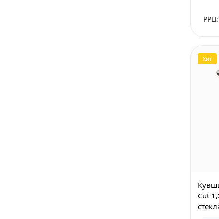
РРЦ:
Хит
Кувши
Cut 1
стекл