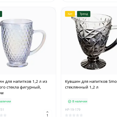
Хит
Тренд
н для напитков 1,2 л из
Кувшин для напитков Smok
ого стекла фигурный,
стеклянный 1,2 л
ow
наличии
В наличии
251
HP-19-179