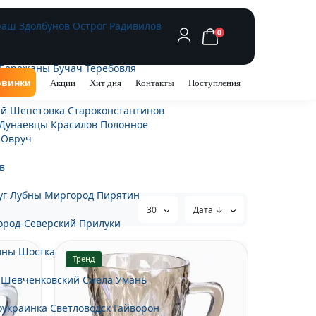
раш
Здолбунов
Острог
Радивилов
0
Бережаны
Бучач
Теребовля
винки
Акции
Хит дня
Контакты
Поступления
ий
Шепетовка
Староконстантинов
Дунаевцы
Красилов
Полонное
Овруч
в
уг
Лубны
Миргород
Пирятин
30
Дата ↓
ород-Северский
Прилуки
мны
Шостка
Тренд
-Шевченковский
Смела
Умань
оукраинка
Светловодск
Гайворон