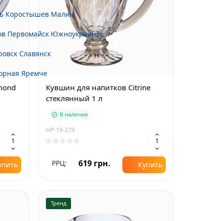
ь
Коростышев
Малин
ов
Первомайск
Южноукраинск
ровск
Славянск
орная
Яремче
mond
Кувшин для напитков Citrine
стеклянный 1 л
В наличии
HP-19-279
619 грн.
РРЦ:
упить
Купить
Тренд