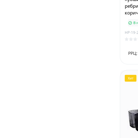
ребри
кори
В 
HP-19-
РРЦ:
Хит