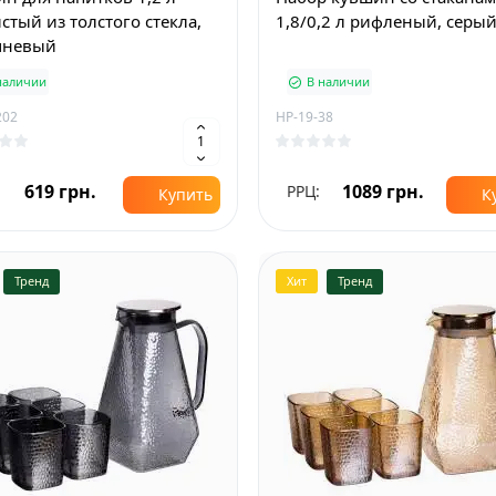
стый из толстого стекла,
1,8/0,2 л рифленый, серы
чневый
наличии
В наличии
202
HP-19-38
619 грн.
1089 грн.
РРЦ:
Купить
К
Тренд
Хит
Тренд