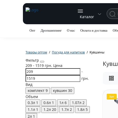
Каталог
Опт
Дропшиппинг
О нас
Оплата и доставка
Обм
Товары оптом
Посуда для напитков
Кувшины
Фильтр
Кувш
209
-
1519
грн.
Цена
-
грн.
Вид
комплект
9
кувшин
30
Объем
Хит
0.3л
1
0.6л
1
1л
6
1.07л
2
1.1л
1
1.2л
20
1.7л
2
1.8л
5
2л
1