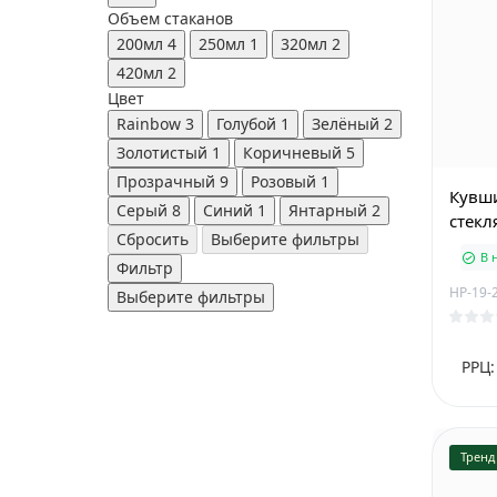
Объем стаканов
200мл
4
250мл
1
320мл
2
420мл
2
Цвет
Rainbow
3
Голубой
1
Зелёный
2
Золотистый
1
Коричневый
5
Прозрачный
9
Розовый
1
Кувши
Серый
8
Синий
1
Янтарный
2
стекл
Сбросить
Выберите фильтры
В 
Фильтр
HP-19-
Выберите фильтры
РРЦ:
Тренд