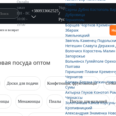
Онлайн
Ровно
Укр
заказ
Сарны
Дубно
Костополь
Ва
+380933662525
/
ПН - ВС
Дубровица
Рус
10:00 -
Тернополь
Борщёв
Чортков
Кременец
19:00
Збараж
ен и возврат
Но
Хмельницкий
Звягель
Каменец-Подольск
Нетешин
Славута
Деражня
Волочиск
Коростень
Малин
Запорожье
овая посуда оптом
Вольнянск
Гуляйполе
Орехо
Полтава
Горишние Плавни
Кременч
Чернигов
Бахмач
Борзна
Нежин
Новг
Доски для подачи
Конфетницы, фруктовницы
Сетки
Сумы
Ахтырка
Глухов
Конотоп
Ро
Черкассы
вницы
Менажницы
Пиалы
Посуда для малышей
Золотоноша
Канев
Корсунь
Кропивницкий
Александрия
Знаменка
Нов