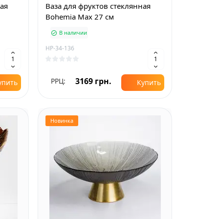
ная
Ваза для фруктов стеклянная
Bohemia Max 27 см
В наличии
HP-34-136
3169 грн.
РРЦ:
упить
Купить
Новинка