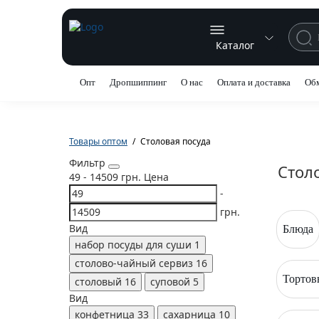
Каталог
Опт
Дропшиппинг
О нас
Оплата и доставка
Обм
Товары оптом
Столовая посуда
Фильтр
Стол
49
-
14509
грн.
Цена
-
грн.
Вид
Блюда
набор посуды для суши
1
столово-чайный сервиз
16
Торто
столовый
16
суповой
5
Вид
конфетница
33
сахарница
10