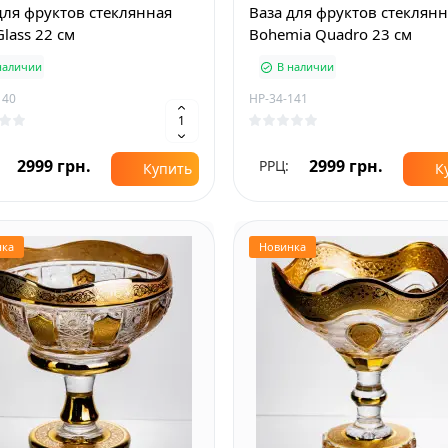
для фруктов стеклянная
Ваза для фруктов стеклян
Glass 22 см
Bohemia Quadro 23 см
наличии
В наличии
140
HP-34-141
2999 грн.
2999 грн.
РРЦ:
Купить
К
нка
Новинка