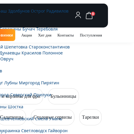
раш
Здолбунов
Острог
Радивилов
0
Бережаны
Бучач
Теребовля
винки
Акции
Хит дня
Контакты
Поступления
ий
Шепетовка
Староконстантинов
Дунаевцы
Красилов
Полонное
Овруч
в
уг
Лубны
Миргород
Пирятин
ород-Северский
Прилуки
 и корзины для фри
Бульонницы
мны
Шостка
Салатницы
Столовые сервизы
Тарелки
-Шевченковский
Смела
Умань
оукраинка
Светловодск
Гайворон