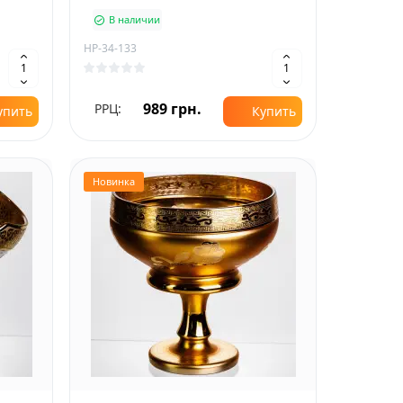
В наличии
HP-34-133
989 грн.
РРЦ:
упить
Купить
Новинка