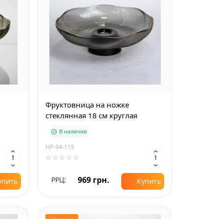
Фруктовница на ножке
стеклянная 18 см круглая
В наличии
HP-34-115
969 грн.
РРЦ:
упить
Купить