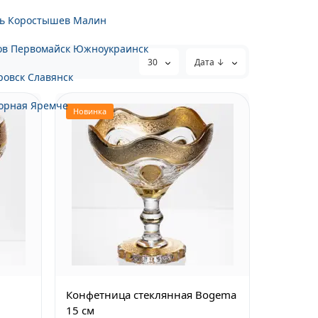
ь
Коростышев
Малин
ов
Первомайск
Южноукраинск
30
Дата ↓
ровск
Славянск
орная
Яремче
Новинка
Конфетница стеклянная Bogema
15 см