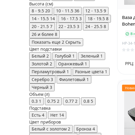
Высота (см)
8 - 9.5
20
10 - 11.5
36
12 - 13.5
9
Ваза 
14 - 15.5
14
16 - 17.5
3
18 - 19.5
8
Bohem
20 - 21.5
7
22 - 23.5
3
24 - 25.5
8
26 и более
8
В 
Показать еще 2
Скрыть
HP-34-
Цвет подставки
Белый
2
Голубой
1
Зеленый
1
РРЦ:
Золотой
2
Оранжевый
1
Перламутровый
1
Разные цвета
1
Серебро
3
Фиолетовый
1
Черный
3
Нови
Объем (л)
0.3
1
0.75
2
0.77
2
0.8
5
Подставка
Есть
4
Нет
14
Цвет приборов
Белый с золотом
2
Бронза
4