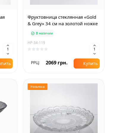
ная
Фруктовница стеклянная «Gold
& Grey» 34 см на золотой ножке
В наличии
HP-34-119
2069 грн.
РРЦ:
упить
Купить
Новинка