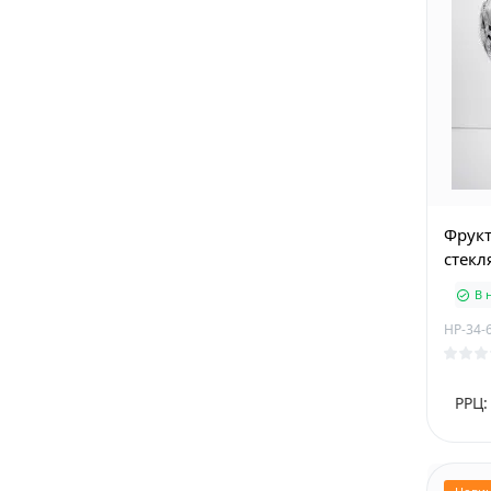
Фрукт
стекл
В 
HP-34-
РРЦ: