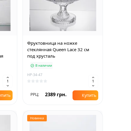
Фруктовница на ножке
стеклянная Queen Lace 32 см
ая
под хрусталь
В наличии
HP-34-47
2389 грн.
РРЦ:
упить
Купить
Новинка