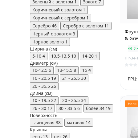
Зеленый с золотом
1
Золото
7
Коричневый с золотом
1
Коричневый с серебром
1
Серебро
46
Серебро с золотом
11
Фрукт
Черный с золотом
3
& Gre
Чорное золото
1
Ширина (см)
В 
5-10
4
10.5-13.5
10
14-20
1
HP-34-
Диаметр (см)
10-12.5
6
13-15.5
8
15
4
16 - 20.5
19
21 - 25.5
30
РРЦ:
26 - 35.5
26
Длина (см)
10 - 19.5
22
20 - 25.5
34
Нови
26 - 30
17
30 - 33.5
6
более 34
19
Поверхность
глянцевая
38
матовая
14
Крышка
есть
13
нет
26