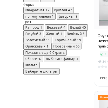
Форма
квадратная
12
круглая
47
прямоугольная
1
фигурная
9
Цвет
Rainbow
1
Бежевый
4
Белый
40
Голубой
3
Желтый
1
Зелёный
5
Фрукт
Золотистый
11
Коричневый
19
ножке
прям
Оранжевый
1
Прозрачный
66
Показать еще 6
Скрыть
В 
Сбросить
Выберите фильтры
HP-34-
Фильтр
Выберите фильтры
РРЦ:
Нови