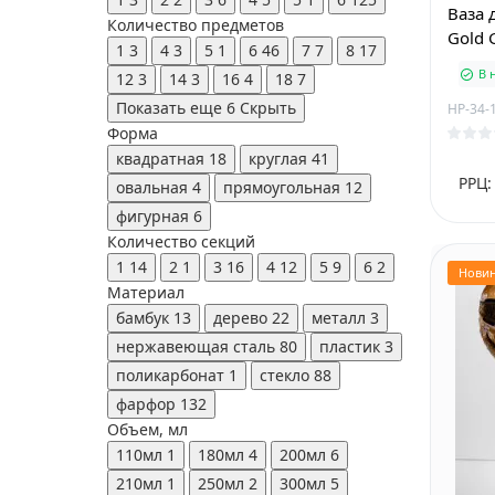
Ваза 
Количество предметов
Gold 
1
3
4
3
5
1
6
46
7
7
8
17
В 
12
3
14
3
16
4
18
7
Показать еще 6
Скрыть
HP-34-
Форма
квадратная
18
круглая
41
РРЦ:
овальная
4
прямоугольная
12
фигурная
6
Количество секций
1
14
2
1
3
16
4
12
5
9
6
2
Нови
Материал
бамбук
13
дерево
22
металл
3
нержавеющая сталь
80
пластик
3
поликарбонат
1
стекло
88
фарфор
132
Объем, мл
110мл
1
180мл
4
200мл
6
210мл
1
250мл
2
300мл
5