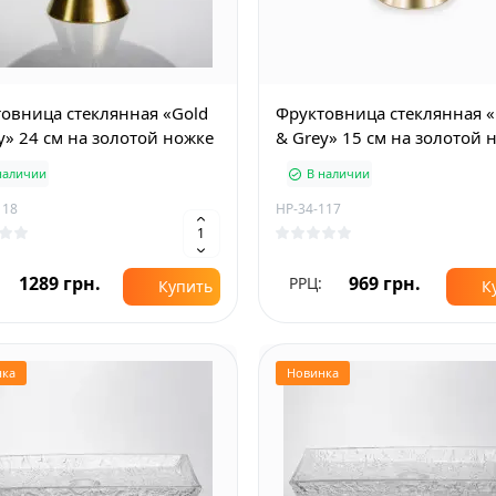
овница стеклянная «Gold
Фруктовница стеклянная «
y» 24 см на золотой ножке
& Grey» 15 см на золотой 
наличии
В наличии
118
HP-34-117
1289 грн.
969 грн.
РРЦ:
Купить
К
нка
Новинка