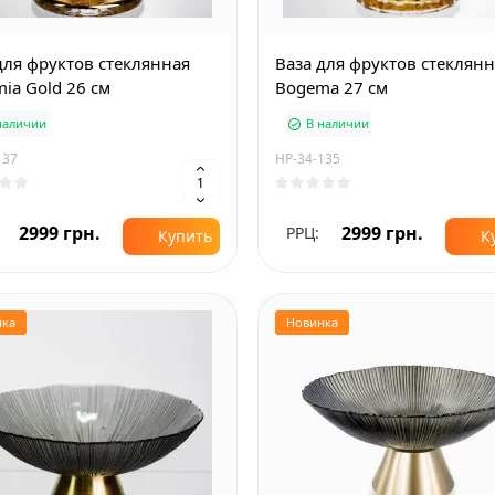
для фруктов стеклянная
Ваза для фруктов стеклян
ia Gold 26 см
Bogema 27 см
наличии
В наличии
137
HP-34-135
2999 грн.
2999 грн.
РРЦ:
Купить
К
нка
Новинка