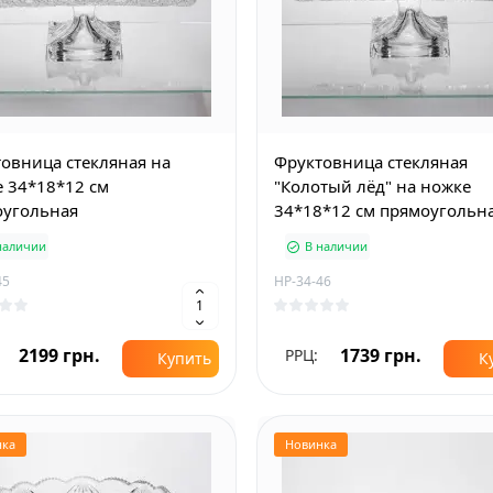
овница стекляная на
Фруктовница стекляная
 34*18*12 см
"Колотый лёд" на ножке
оугольная
34*18*12 см прямоугольн
наличии
В наличии
45
HP-34-46
2199 грн.
1739 грн.
РРЦ:
Купить
К
нка
Новинка