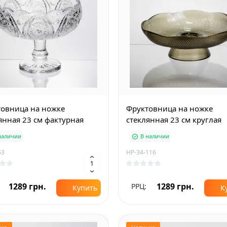
овница на ножке
Фруктовница на ножке
янная 23 см фактурная
стеклянная 23 см круглая
наличии
В наличии
63
HP-34-116
1289 грн.
1289 грн.
РРЦ:
Купить
К