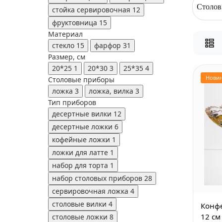
Столов
стойка сервировочная
12
фруктовница
15
Материал
стекло
15
фарфор
31
Размер, см
20*25
1
20*30
3
25*35
4
Нови
Столовые приборы
ложка
3
ложка, вилка
3
Тип приборов
десертные вилки
12
десертные ложки
6
кофейные ложки
1
ложки для латте
1
набор для торта
1
набор столовых приборов
28
сервировочная ложка
4
столовые вилки
4
Конфе
12 см
столовые ложки
8