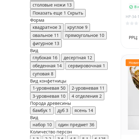
столовые ножи
13
В 
Показать еще 1
Скрыть
HP-34-
Форма
квадратное
3
круглое
9
овальное
11
прямоугольное
10
РРЦ:
фигурное
13
Вид
глубокая
16
десертная
12
Нови
обеденная
14
сервировочная
1
суповая
8
Вид конфетницы
1-уровневая
50
2-уровневая
11
3-уровневая
10
4 отделения
2
Порода древесины
бамбук
1
дуб
3
ясень
14
Вид
набор
10
один предмет
36
Количество персон
1
3
2
2
3
6
4
5
5
1
6
125