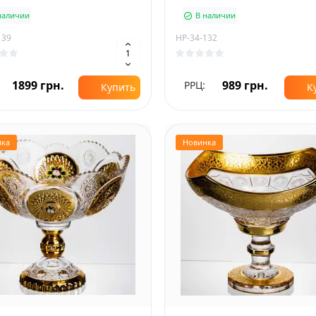
наличии
В наличии
139
HP-34-132
1899 грн.
989 грн.
РРЦ:
Купить
К
нка
Новинка