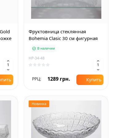
Gold
Фруктовница стеклянная
ножке
Bohemia Clasic 30 см фигурная
В наличии
HP-34-48
1289 грн.
РРЦ:
упить
Купить
Новинка