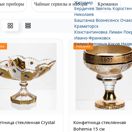
Житомир
ые приборы
Чайные сервизы и наборы
Креманки
Бердичев
Звягель
Коростен
Николаев
Баштанка
Вознесенск
Очак
Краматорск
Константиновка
Лиман
Пок
Ивано-Франковск
Калуш
Коломыя
Косов
Надв
нка
Новинка
тница стеклянная Crystal
Конфетница стеклянная
Bohemia 15 см