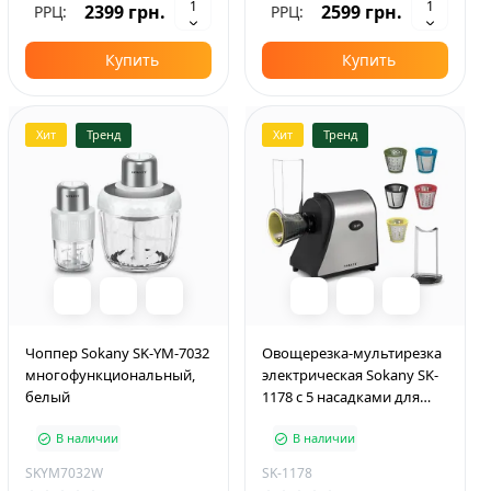
2399 грн.
2599 грн.
РРЦ:
РРЦ:
Купить
Купить
Хит
Тренд
Хит
Тренд
Чоппер Sokany SK-YM-7032
Овощерезка-мультирезка
многофункциональный,
электрическая Sokany SK-
белый
1178 с 5 насадками для
шинковки, сталь
В наличии
В наличии
SKYM7032W
SK-1178