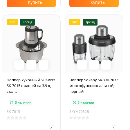
Купить
Купить
Хит
Тренд
Хит
Тренд
Чоппер кухонный SOKANY
Чоппер Sokany SK-YM-7032
SK-7015 с чашей на 3.9 л,
многофункциональный,
сталь
черный
В наличии
В наличии
SK-7015
SKYM7032B