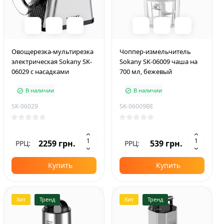
Овощерезка-мультирезка
Чоппер-измельчитель
электрическая Sokany SK-
Sokany SK-06009 чаша на
06029 с насадками
700 мл, бежевый
В наличии
В наличии
SK-06029
SK-06009BE
2259 грн.
539 грн.
РРЦ:
РРЦ:
Купить
Купить
Хит
Тренд
Хит
Тренд