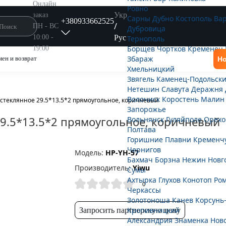
Онлайн
Ровно
Укр
заказ
Сарны
Дубно
Костополь
Ва
+380933662525
/
ПН - ВС
Дубровица
Рус
10:00 -
Тернополь
Борщёв
Чортков
Кременец
19:00
Збараж
ен и возврат
Но
Хмельницкий
Звягель
Каменец-Подольск
Нетешин
Славута
Деражня
Волочиск
Коростень
Малин
 стеклянное 29.5*13.5*2 прямоугольное, коричневый
Запорожье
29.5*13.5*2 прямоугольное, коричневый
Вольнянск
Гуляйполе
Орехо
Полтава
Горишние Плавни
Кременч
Чернигов
Модель:
HP-YH-57
Бахмач
Борзна
Нежин
Новг
Производитель:
Yiwu
Сумы
Ахтырка
Глухов
Конотоп
Ро
0
Черкассы
Золотоноша
Канев
Корсунь
Кропивницкий
Запросить партнерскую цену
Александрия
Знаменка
Нов