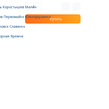
ь
Коростышев
Малин
ов
Первомайск
Южноукраинск
Купить
ровск
Славянск
орная
Яремче