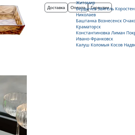
Житомир
Доставка
Оплата
Гарантии
Бердичев
Звягель
Коростен
Николаев
Баштанка
Вознесенск
Очак
Краматорск
Константиновка
Лиман
Пок
Ивано-Франковск
Калуш
Коломыя
Косов
Надв