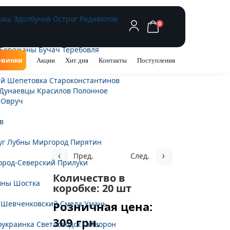
раш
Здолбунов
Острог
Радивилов
0
Бережаны
Бучач
Теребовля
винки
Акции
Хит дня
Контакты
Поступления
ий
Шепетовка
Староконстантинов
Дунаевцы
Красилов
Полонное
Овруч
в
уг
Лубны
Миргород
Пирятин
Пред.
След.
ород-Северский
Прилуки
Количество в
мны
Шостка
коробке: 20 шт
Розничная цена:
-Шевченковский
Смела
Умань
309 грн.
оукраинка
Светловодск
Гайворон