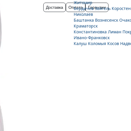
Житомир
Доставка
Оплата
Гарантии
Бердичев
Звягель
Коростен
Николаев
Баштанка
Вознесенск
Очак
Краматорск
Константиновка
Лиман
Пок
Ивано-Франковск
Калуш
Коломыя
Косов
Надв