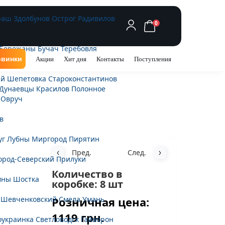
раш
Здолбунов
Острог
Радивилов
0
Бережаны
Бучач
Теребовля
винки
Акции
Хит дня
Контакты
Поступления
ий
Шепетовка
Староконстантинов
Дунаевцы
Красилов
Полонное
Овруч
в
уг
Лубны
Миргород
Пирятин
Пред.
След.
ород-Северский
Прилуки
Количество в
мны
Шостка
коробке: 8 шт
Розничная цена:
-Шевченковский
Смела
Умань
1119 грн.
оукраинка
Светловодск
Гайворон