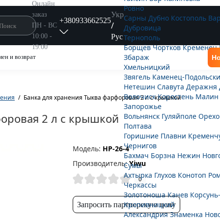
Онлайн
Ровно
Укр
заказ
Сарны
Дубно
Костополь
Ва
+380933662525
/
ПН - ВС
Дубровица
Рус
10:00 -
Тернополь
Борщёв
Чортков
Кременец
19:00
Збараж
ен и возврат
Но
Хмельницкий
Звягель
Каменец-Подольск
Нетешин
Славута
Деражня
Волочиск
Коростень
Малин
нения
Банка для хранения Тыква фарфоровая 2 л с крышкой
Запорожье
оровая 2 л с крышкой
Вольнянск
Гуляйполе
Орехо
Полтава
Горишние Плавни
Кременч
Чернигов
Модель:
HP-26-4
Бахмач
Борзна
Нежин
Новг
Производитель:
Yiwu
Сумы
Ахтырка
Глухов
Конотоп
Ро
0
Черкассы
Золотоноша
Канев
Корсунь
Кропивницкий
Запросить партнерскую цену
Александрия
Знаменка
Нов