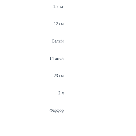
1.7 кг
12 см
Белый
14 дней
23 см
2 л
Фарфор