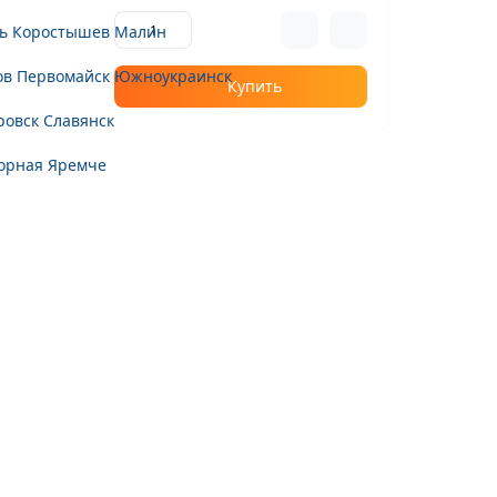
ь
Коростышев
Малин
ов
Первомайск
Южноукраинск
Купить
ровск
Славянск
орная
Яремче