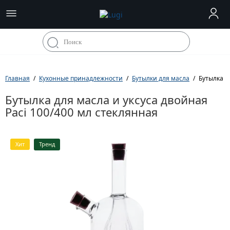
Главная
Кухонные принадлежности
Бутылки для масла
Бутылка д
Бутылка для масла и уксуса двойная
Paci 100/400 мл стеклянная
Хит
Тренд