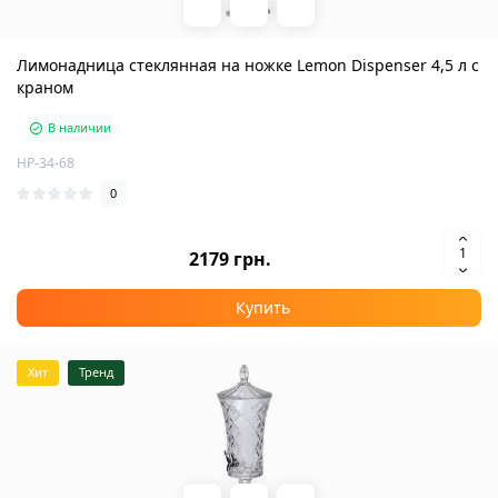
Лимонадница стеклянная на ножке Lemon Dispenser 4,5 л с
краном
В наличии
HP-34-68
0
2179 грн.
Купить
Хит
Тренд