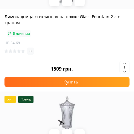
Лимонадница стеклянная на ножке Glass Fountain 2 л с
краном
В наличии
HP-34-69
0
1509 грн.
Купить
Хит
Тренд