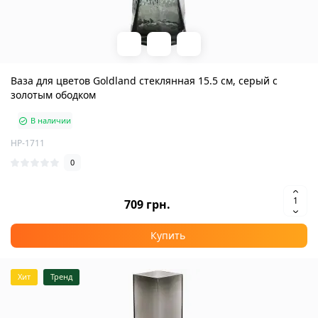
Ваза для цветов Goldland стеклянная 15.5 см, серый с
золотым ободком
В наличии
HP-1711
0
709 грн.
Купить
Хит
Тренд