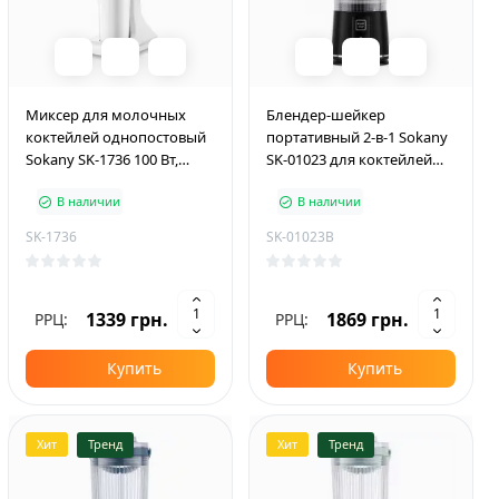
Миксер для молочных
Блендер-шейкер
коктейлей однопостовый
портативный 2-в-1 Sokany
Sokany SK-1736 100 Вт,
SK-01023 для коктейлей
белый
500 мл с USB-зарядкой,
В наличии
В наличии
черный
SK-1736
SK-01023B
1339 грн.
1869 грн.
РРЦ:
РРЦ:
Купить
Купить
Хит
Тренд
Хит
Тренд