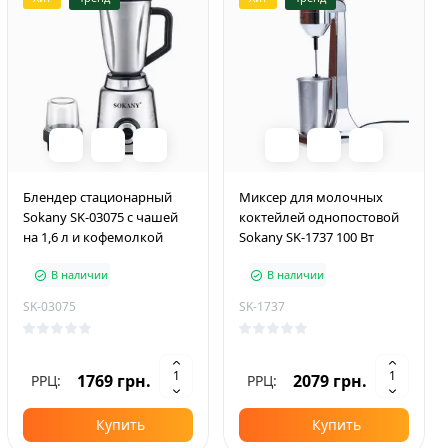
Блендер стационарный
Миксер для молочных
Sokany SK-03075 с чашей
коктейлей однопостовой
на 1,6 л и кофемолкой
Sokany SK-1737 100 Вт
В наличии
В наличии
SK-03075
SK-1737
1769 грн.
2079 грн.
РРЦ:
РРЦ:
Купить
Купить