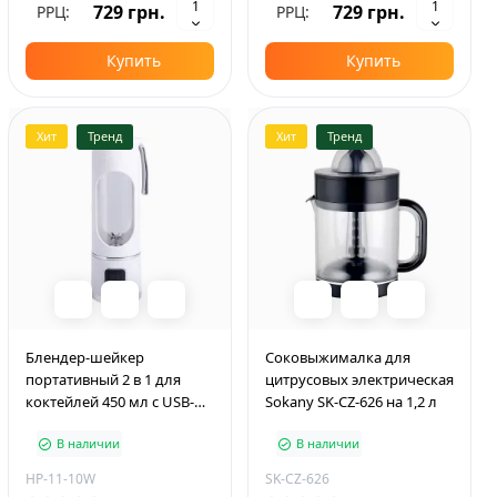
729 грн.
729 грн.
РРЦ:
РРЦ:
Купить
Купить
Хит
Тренд
Хит
Тренд
Блендер-шейкер
Соковыжималка для
портативный 2 в 1 для
цитрусовых электрическая
коктейлей 450 мл с USB-
Sokany SK-CZ-626 на 1,2 л
зарядкой, белый
В наличии
В наличии
HP-11-10W
SK-CZ-626