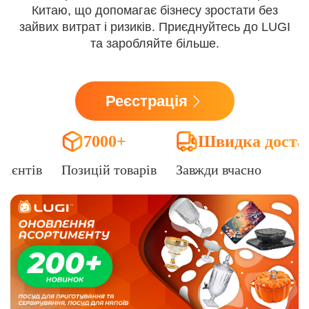
Китаю, що допомагає бізнесу зростати без
зайвих витрат і ризиків. Приєднуйтесь до LUGI
та заробляйте більше.
Реєстрація
7000+
Швидка доста
лієнтів
Позицій товарів
Завжди вчасно