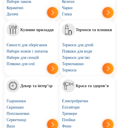
Набори чашок
Келихи
Керамічні
Чарки
Дитячі
Глеки
Кухонне приладдя
Термоси та пляшки
Ємності для зберігання
Термоси для дітей
Набори ножів і лопаток
Пляшки для води
Набори для спецій
Термоси для їжі
Пляшки для олії
Термочашки
Термоси
Декор та інтер’єр
Краса та здоров’я
Годинники
Електробритви
Скриньки
Епілятори
Попільнички
Тримери
Серветниці
Плойки
Вази
Фени