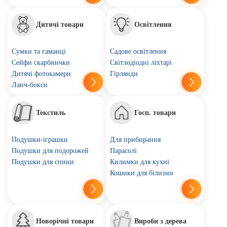
Дитячі товари
Освітлення
Сумки та гаманці
Садове освітлення
Сейфи скарбнички
Світлодіодні ліхтарі
Дитячі фотокамери
Гірлянди
Ланч-бокси
Текстиль
Госп. товари
Подушки-іграшки
Для прибирання
Подушки для подорожей
Парасолі
Подушки для спини
Килимки для кухні
Кошики для білизни
Новорічні товари
Вироби з дерева