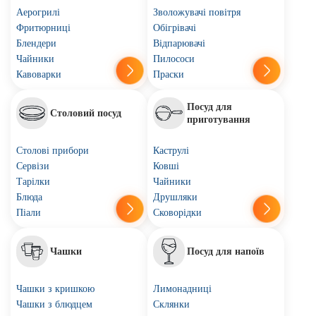
Аерогрилі
Зволожувачі повітря
Фритюрниці
Обігрівачі
Блендери
Відпарювачі
Чайники
Пилососи
Кавоварки
Праски
Посуд для
Столовий посуд
приготування
Столові прибори
Каструлі
Сервізи
Ковші
Тарілки
Чайники
Блюда
Друшляки
Піали
Сковорідки
Чашки
Посуд для напоїв
Чашки з кришкою
Лимонадниці
Чашки з блюдцем
Склянки