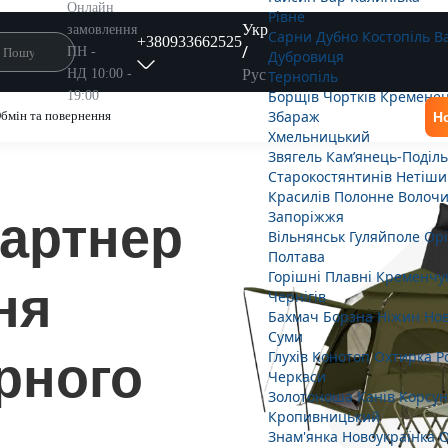
Онлайн
Рівне
Укр
замовлення
Сарни
Дубно
Костопіль
В
+380933662525
/
ПН -
Дубровиця
Рус
НД 10:00 -
Тернопіль
Борщів
Чортків
Кремене
19:00
Збараж
бмін та повернення
Н
Хмельницький
Звягель
Кам’янець-Поділ
Старокостянтинів
Нетіши
Красилів
Полонне
Волочи
Запоріжжя
артнер
Вільнянськ
Гуляйполе
Орі
Полтава
Горішні Плавні
Кременчу
ня
Чернігів
Бахмач
Борзна
Ніжин
Нов
Суми
Глухів
Конотоп
Охтирка
Р
рного
Черкаси
Золотоноша
Канів
Корсун
Кропивницький
Знам'янка
Новоукраїнка
О