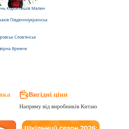
ень
Коростишів
Малин
аків
Південноукраїнськ
ровськ
Слов'янськ
вірна
Яремче
вка
Вигідні ціни
Напряму від виробників Китаю