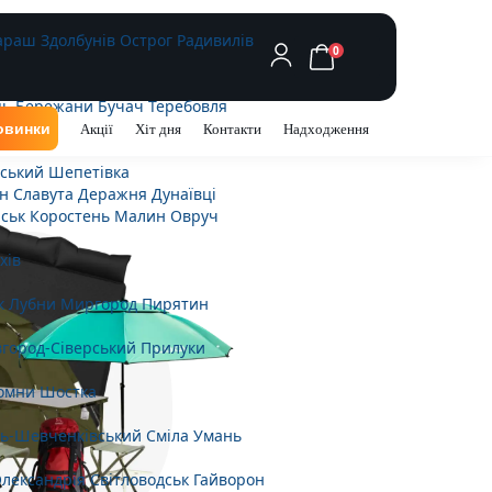
араш
Здолбунів
Острог
Радивилів
0
ць
Бережани
Бучач
Теребовля
овинки
Акції
Хіт дня
Контакти
Надходження
ьський
Шепетівка
н
Славута
Деражня
Дунаївці
ськ
Коростень
Малин
Овруч
хів
к
Лубни
Миргород
Пирятин
город-Сіверський
Прилуки
омни
Шостка
ь-Шевченківський
Сміла
Умань
лександрія
Світловодськ
Гайворон