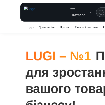
Каталог
Гурт
Дропшипінг
Про нас
Оплата і доставка
О
LUGI – №1
П
для зростан
вашого това