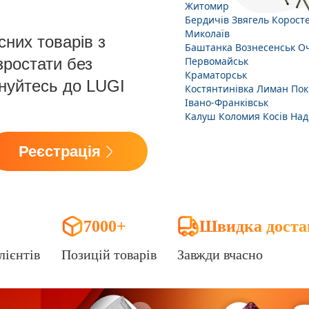
Житомир
Бердичів
Звягель
Корост
Миколаїв
сних товарів з
Баштанка
Вознесенськ
Оч
зростати без
Первомайськ
Краматорськ
днуйтесь до LUGI
Костянтинівка
Лиман
Пок
Івано-Франківськ
Калуш
Коломия
Косів
Над
Реєстрація
7000+
Швидка доста
лієнтів
Позицій товарів
Завжди вчасно