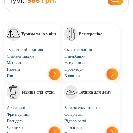
Туризм та кемпінг
Електроніка
Туристичні килимки
Смарт-годинники
Спальні мішки
Павербанки
Мангали
Навушники
Намети
Проектори
Грилі
Колонки
Техніка для кухні
Техніка для дому
Аерогрилі
Зволожувачі повітря
Фритюрниці
Обігрівачі
Блендери
Відпарювачі
Чайники
Пилососи