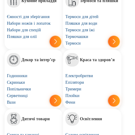
Кухонне приладдя
Термоси та пляшки
Ємності для зберігання
Термоси для дітей
Набори ножів і лопаток
Пляшки для води
Набори для спецій
Термоси для їжі
Пляшки для олії
Термочашки
Термоси
Декор та інтер’єр
Краса та здоров’я
Годинники
Електробритви
Скриньки
Епілятори
Попільнички
Тримери
Серветниці
Плойки
Вази
Фени
Дитячі товари
Освітлення
Сумки та гаманці
Садове освітлення