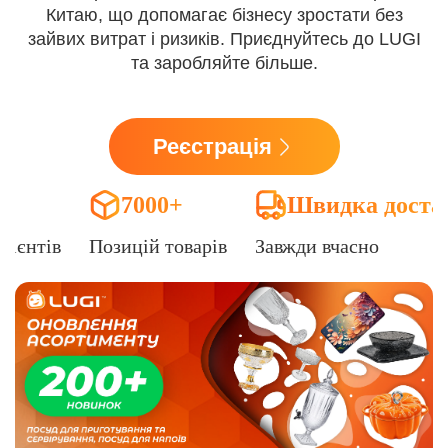
Китаю, що допомагає бізнесу зростати без
зайвих витрат і ризиків. Приєднуйтесь до LUGI
та заробляйте більше.
Реєстрація
7000+
Швидка доста
лієнтів
Позицій товарів
Завжди вчасно