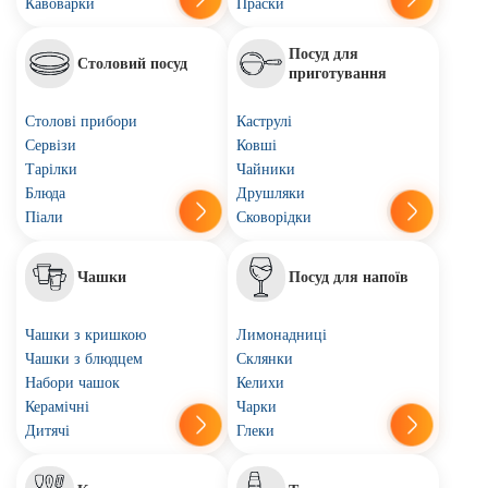
Кавоварки
Праски
Посуд для
Столовий посуд
приготування
Столові прибори
Каструлі
Сервізи
Ковші
Тарілки
Чайники
Блюда
Друшляки
Піали
Сковорідки
Чашки
Посуд для напоїв
Чашки з кришкою
Лимонадниці
Чашки з блюдцем
Склянки
Набори чашок
Келихи
Керамічні
Чарки
Дитячі
Глеки