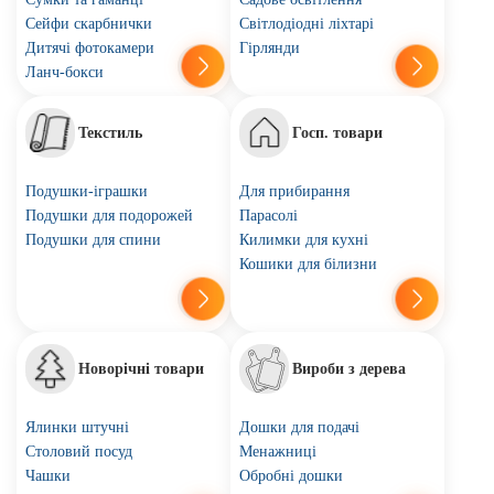
Сейфи скарбнички
Світлодіодні ліхтарі
Дитячі фотокамери
Гірлянди
Ланч-бокси
Текстиль
Госп. товари
Подушки-іграшки
Для прибирання
Подушки для подорожей
Парасолі
Подушки для спини
Килимки для кухні
Кошики для білизни
Новорічні товари
Вироби з дерева
Ялинки штучні
Дошки для подачі
Столовий посуд
Менажниці
Чашки
Обробні дошки