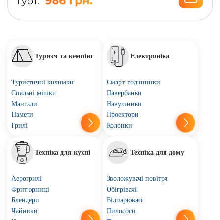
Туризм та кемпінг
Електроніка
Туристичні килимки
Смарт-годинники
Спальні мішки
Павербанки
Мангали
Навушники
Намети
Проектори
Грилі
Колонки
Техніка для кухні
Техніка для дому
Аерогрилі
Зволожувачі повітря
Фритюрниці
Обігрівачі
Блендери
Відпарювачі
Чайники
Пилососи