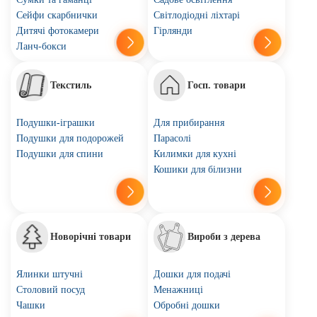
Сейфи скарбнички
Світлодіодні ліхтарі
Дитячі фотокамери
Гірлянди
Ланч-бокси
Текстиль
Госп. товари
Подушки-іграшки
Для прибирання
Подушки для подорожей
Парасолі
Подушки для спини
Килимки для кухні
Кошики для білизни
Новорічні товари
Вироби з дерева
Ялинки штучні
Дошки для подачі
Столовий посуд
Менажниці
Чашки
Обробні дошки