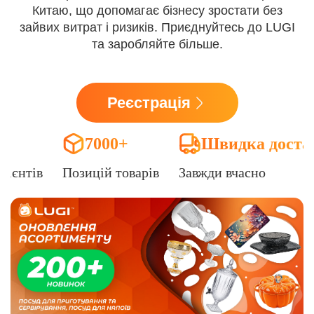
Китаю, що допомагає бізнесу зростати без
зайвих витрат і ризиків. Приєднуйтесь до LUGI
та заробляйте більше.
Реєстрація
7000+
Швидка доста
лієнтів
Позицій товарів
Завжди вчасно