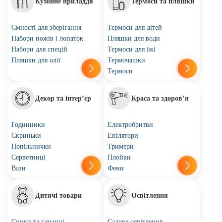
Кухонне приладдя
Термоси та пляшки
Ємності для зберігання
Термоси для дітей
Набори ножів і лопаток
Пляшки для води
Набори для спецій
Термоси для їжі
Пляшки для олії
Термочашки
Термоси
Декор та інтер’єр
Краса та здоров’я
Годинники
Електробритви
Скриньки
Епілятори
Попільнички
Тримери
Серветниці
Плойки
Вази
Фени
Дитячі товари
Освітлення
Сумки та гаманці
Садове освітлення