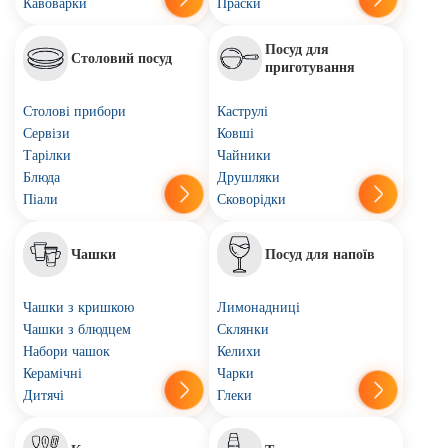
Кавоварки
Праски
Посуд для
Столовий посуд
приготування
Столові прибори
Каструлі
Сервізи
Ковші
Тарілки
Чайники
Блюда
Друшляки
Піали
Сковорідки
Чашки
Посуд для напоїв
Чашки з кришкою
Лимонадниці
Чашки з блюдцем
Склянки
Набори чашок
Келихи
Керамічні
Чарки
Дитячі
Глеки