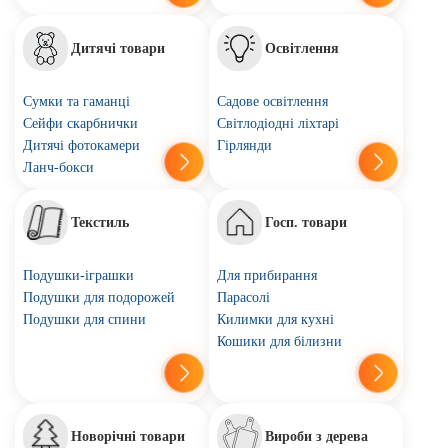
Дитячі товари
Освітлення
Сумки та гаманці
Садове освітлення
Сейфи скарбнички
Світлодіодні ліхтарі
Дитячі фотокамери
Гірлянди
Ланч-бокси
Текстиль
Госп. товари
Подушки-іграшки
Для прибирання
Подушки для подорожей
Парасолі
Подушки для спини
Килимки для кухні
Кошики для білизни
Новорічні товари
Вироби з дерева