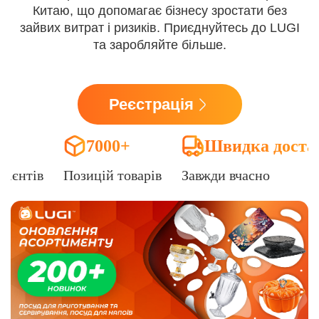
Китаю, що допомагає бізнесу зростати без
зайвих витрат і ризиків. Приєднуйтесь до LUGI
та заробляйте більше.
Реєстрація
7000+
Швидка доста
лієнтів
Позицій товарів
Завжди вчасно