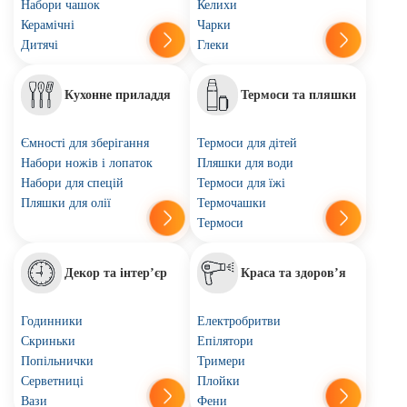
Набори чашок
Келихи
Керамічні
Чарки
Дитячі
Глеки
Кухонне приладдя
Термоси та пляшки
Ємності для зберігання
Термоси для дітей
Набори ножів і лопаток
Пляшки для води
Набори для спецій
Термоси для їжі
Пляшки для олії
Термочашки
Термоси
Декор та інтер’єр
Краса та здоров’я
Годинники
Електробритви
Скриньки
Епілятори
Попільнички
Тримери
Серветниці
Плойки
Вази
Фени