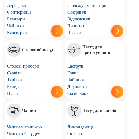
Аерогрилі
Зволожувачі повітря
Фритюрниці
Обігрівачі
Блендери
Відпарювачі
Чайники
Пилососи
Кавоварки
Праски
Посуд для
Столовий посуд
приготування
Столові прибори
Каструлі
Сервізи
Ковші
Тарілки
Чайники
Блюда
Друшляки
Піали
Сковорідки
Чашки
Посуд для напоїв
Чашки з кришкою
Лимонадниці
Чашки з блюдцем
Склянки