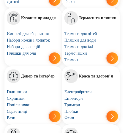
Дитячі
Глеки
Кухонне приладдя
Термоси та пляшки
Ємності для зберігання
Термоси для дітей
Набори ножів і лопаток
Пляшки для води
Набори для спецій
Термоси для їжі
Пляшки для олії
Термочашки
Термоси
Декор та інтер’єр
Краса та здоров’я
Годинники
Електробритви
Скриньки
Епілятори
Попільнички
Тримери
Серветниці
Плойки
Вази
Фени