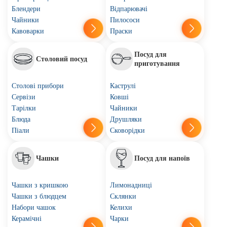
Блендери
Відпарювачі
Чайники
Пилососи
Кавоварки
Праски
Посуд для
Столовий посуд
приготування
Столові прибори
Каструлі
Сервізи
Ковші
Тарілки
Чайники
Блюда
Друшляки
Піали
Сковорідки
Чашки
Посуд для напоїв
Чашки з кришкою
Лимонадниці
Чашки з блюдцем
Склянки
Набори чашок
Келихи
Керамічні
Чарки