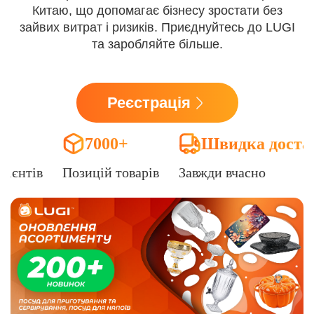
Китаю, що допомагає бізнесу зростати без
зайвих витрат і ризиків. Приєднуйтесь до LUGI
та заробляйте більше.
Реєстрація
7000+
Швидка доста
лієнтів
Позицій товарів
Завжди вчасно