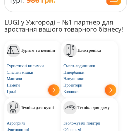
LUGI у Ужгороді – №1 партнер для
зростання вашого товарного бізнесу!
Туризм та кемпінг
Електроніка
Туристичні килимки
Смарт-годинники
Спальні мішки
Павербанки
Мангали
Навушники
Намети
Проектори
Грилі
Колонки
Техніка для кухні
Техніка для дому
Аерогрилі
Зволожувачі повітря
Фритюрниці
Обігрівачі