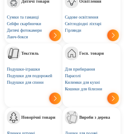
Дитячі товари
Освітлення
Сумки та гаманці
Садове освітлення
Сейфи скарбнички
Світлодіодні ліхтарі
Дитячі фотокамери
Гірлянди
Ланч-бокси
Текстиль
Госп. товари
Подушки-іграшки
Для прибирання
Подушки для подорожей
Парасолі
Подушки для спини
Килимки для кухні
Кошики для білизни
Новорічні товари
Вироби з дерева
Ялинки штучні
Дошки для подачі