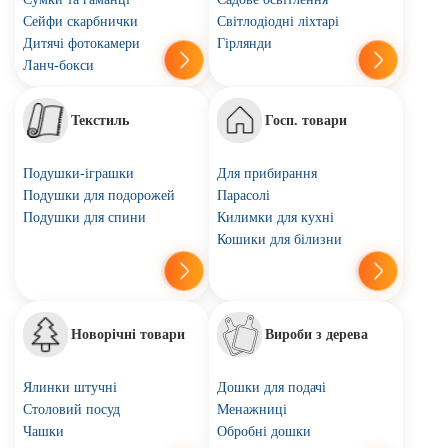
Сейфи скарбнички
Світлодіодні ліхтарі
Дитячі фотокамери
Гірлянди
Ланч-бокси
Текстиль
Госп. товари
Подушки-іграшки
Для прибирання
Подушки для подорожей
Парасолі
Подушки для спини
Килимки для кухні
Кошики для білизни
Новорічні товари
Вироби з дерева
Ялинки штучні
Дошки для подачі
Столовий посуд
Менажниці
Чашки
Обробні дошки