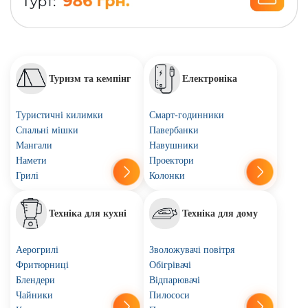
Туризм та кемпінг
Електроніка
Туристичні килимки
Смарт-годинники
Спальні мішки
Павербанки
Мангали
Навушники
Намети
Проектори
Грилі
Колонки
Техніка для кухні
Техніка для дому
Аерогрилі
Зволожувачі повітря
Фритюрниці
Обігрівачі
Блендери
Відпарювачі
Чайники
Пилососи