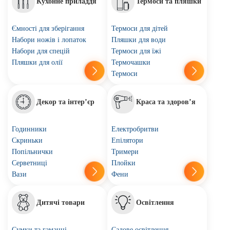
Кухонне приладдя
Термоси та пляшки
Ємності для зберігання
Термоси для дітей
Набори ножів і лопаток
Пляшки для води
Набори для спецій
Термоси для їжі
Пляшки для олії
Термочашки
Термоси
Декор та інтер’єр
Краса та здоров’я
Годинники
Електробритви
Скриньки
Епілятори
Попільнички
Тримери
Серветниці
Плойки
Вази
Фени
Дитячі товари
Освітлення
Сумки та гаманці
Садове освітлення