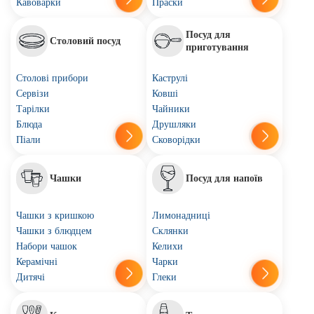
Кавоварки
Праски
Посуд для
Столовий посуд
приготування
Столові прибори
Каструлі
Сервізи
Ковші
Тарілки
Чайники
Блюда
Друшляки
Піали
Сковорідки
Чашки
Посуд для напоїв
Чашки з кришкою
Лимонадниці
Чашки з блюдцем
Склянки
Набори чашок
Келихи
Керамічні
Чарки
Дитячі
Глеки