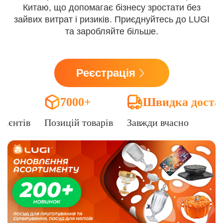
Китаю, що допомагає бізнесу зростати без
зайвих витрат і ризиків. Приєднуйтесь до LUGI
та заробляйте більше.
Реєстрація
7000+
Швидка доста
лієнтів
Позицій товарів
Завжди вчасно