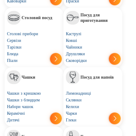
Кавоварки
Праски
Посуд для
Столовий посуд
приготування
Столові прибори
Каструлі
Сервізи
Ковші
Тарілки
Чайники
Блюда
Друшляки
Піали
Сковорідки
Чашки
Посуд для напоїв
Чашки з кришкою
Лимонадниці
Чашки з блюдцем
Склянки
Набори чашок
Келихи
Керамічні
Чарки
Дитячі
Глеки