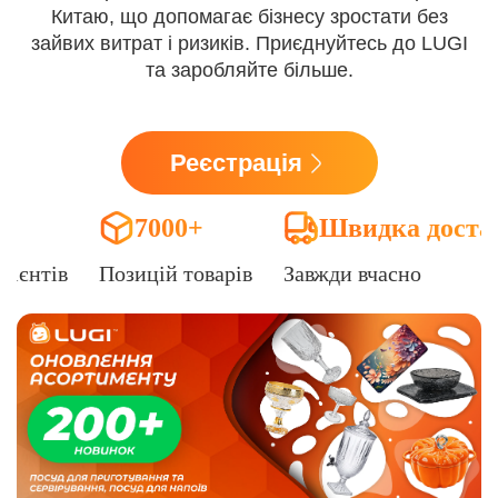
Китаю, що допомагає бізнесу зростати без
зайвих витрат і ризиків. Приєднуйтесь до LUGI
та заробляйте більше.
Реєстрація
7000+
Швидка доста
лієнтів
Позицій товарів
Завжди вчасно