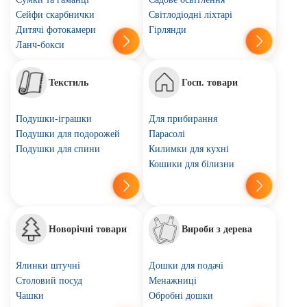
Сейфи скарбнички
Світлодіодні ліхтарі
Дитячі фотокамери
Гірлянди
Ланч-бокси
Текстиль
Госп. товари
Подушки-іграшки
Для прибирання
Подушки для подорожей
Парасолі
Подушки для спини
Килимки для кухні
Кошики для білизни
Новорічні товари
Вироби з дерева
Ялинки штучні
Дошки для подачі
Столовий посуд
Менажниці
Чашки
Обробні дошки