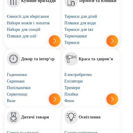
Кухонне приладдя
Термоси та пляшки
Ємності для зберігання
Термоси для дітей
Набори ножів і лопаток
Пляшки для води
Набори для спецій
Термоси для їжі
Пляшки для олії
Термочашки
Термоси
Декор та інтер’єр
Краса та здоров’я
Годинники
Електробритви
Скриньки
Епілятори
Попільнички
Тримери
Серветниці
Плойки
Вази
Фени
Дитячі товари
Освітлення
Сумки та гаманці
Садове освітлення