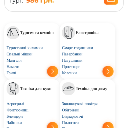
Туризм та кемпінг
Електроніка
Туристичні килимки
Смарт-годинники
Спальні мішки
Павербанки
Мангали
Навушники
Намети
Проектори
Грилі
Колонки
Техніка для кухні
Техніка для дому
Аерогрилі
Зволожувачі повітря
Фритюрниці
Обігрівачі
Блендери
Відпарювачі
Чайники
Пилососи